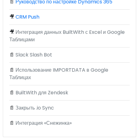
📄
Руководство по настройке Dynamics 365
🎥
CRM Push
🎥
Интеграция данных BuiltWith с Excel и Google
Таблицами
📄
Slack Slash Bot
📄
Использование IMPORTDATA в Google
Таблицах
📄
BuiltWith для Zendesk
📄
Закрыть .io Sync
📄
Интеграция «Снежинка»