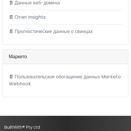
📄
Данные веб-домена
📄
Отчет Insights
📄
Прогностические данные о свинцах
Маркето
📄
Пользовательское обогащение данных Marketo
Webhook
BuiltWith® Pty Ltd