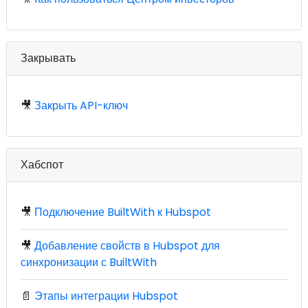
Закрывать
🎥
Закрыть API-ключ
Хабспот
🎥
Подключение BuiltWith к Hubspot
🎥
Добавление свойств в Hubspot для
синхронизации с BuiltWith
📄
Этапы интеграции Hubspot