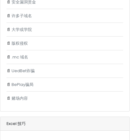
📄
安全漏洞赏金
📄
许多子域名
📄
大学或学院
📄
版权侵权
📄
.mc 域名
📄
UedBet诈骗
📄
BePlay骗局
📄
赌场内容
Excel 技巧