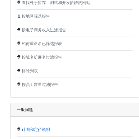
🎥
查找处于暂存、测试和开发阶段的网站
📄
按地区筛选报告
🎥
按电子商务收入过滤报告
🎥
如何重命名已筛选报表
🎥
按域名扩展名过滤报告
🎥
排除列表
🎥
按员工数量过滤报告
一般问题
🎥
计划和定价说明