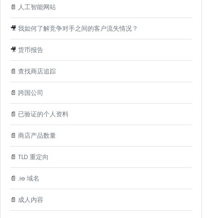
📄
人工智能网站
🎥
我如何了解竞争对手之间的客户流失情况？
🎥
货币报告
📄
查找商店追踪
📄
跨国公司
📄
已验证的个人资料
📄
商店产品数量
📄
TLD 重定向
📄
.ie 域名
📄
成人内容