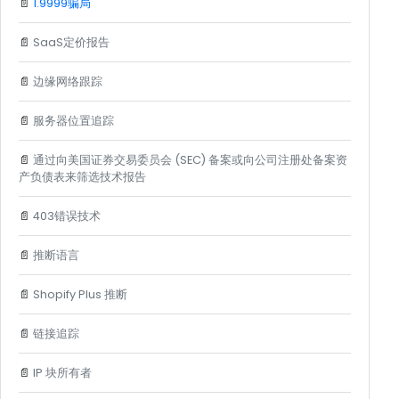
📄
1.9999骗局
📄
SaaS定价报告
📄
边缘网络跟踪
📄
服务器位置追踪
📄
通过向美国证券交易委员会 (SEC) 备案或向公司注册处备案资
产负债表来筛选技术报告
📄
403错误技术
📄
推断语言
📄
Shopify Plus 推断
📄
链接追踪
📄
IP 块所有者