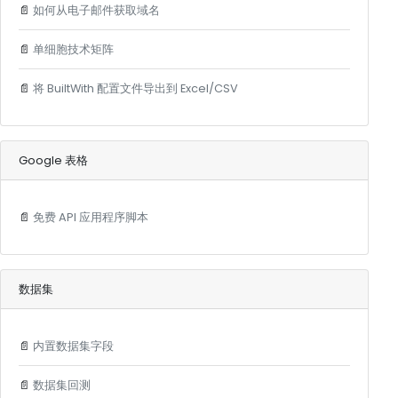
📄
如何从电子邮件获取域名
📄
单细胞技术矩阵
📄
将 BuiltWith 配置文件导出到 Excel/CSV
Google 表格
📄
免费 API 应用程序脚本
数据集
📄
内置数据集字段
📄
数据集回测