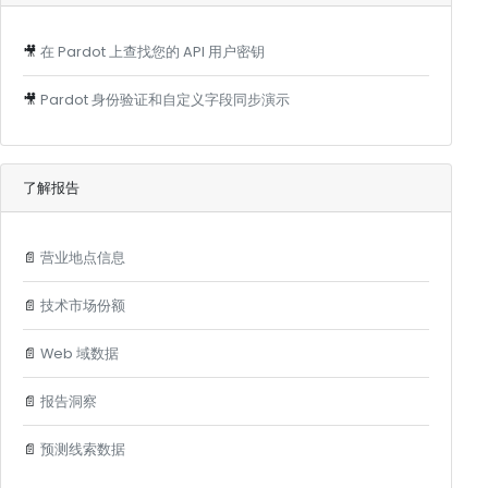
🎥
在 Pardot 上查找您的 API 用户密钥
🎥
Pardot 身份验证和自定义字段同步演示
了解报告
📄
营业地点信息
📄
技术市场份额
📄
Web 域数据
📄
报告洞察
📄
预测线索数据