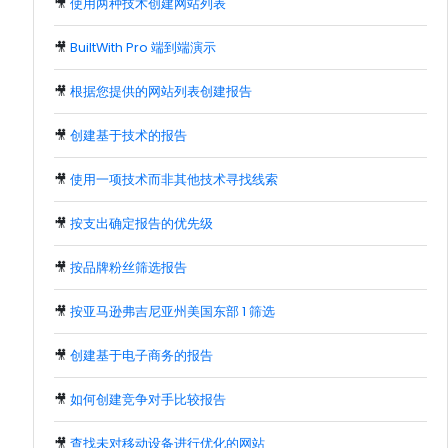
🎥
使用两种技术创建网站列表
🎥
BuiltWith Pro 端到端演示
🎥
根据您提供的网站列表创建报告
🎥
创建基于技术的报告
🎥
使用一项技术而非其他技术寻找线索
🎥
按支出确定报告的优先级
🎥
按品牌粉丝筛选报告
🎥
按亚马逊弗吉尼亚州美国东部 1 筛选
🎥
创建基于电子商务的报告
🎥
如何创建竞争对手比较报告
🎥
查找未对移动设备进行优化的网站