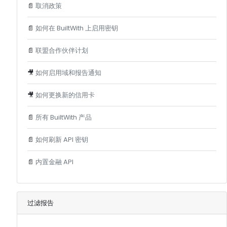
📄
取消政策
📄
如何在 BuiltWith 上启用密钥
📄
联盟合作伙伴计划
🎥
如何启用域和报告通知
🎥
如何更换新的信用卡
📄
所有 BuiltWith 产品
📄
如何刷新 API 密钥
📄
内置金融 API
过滤报告