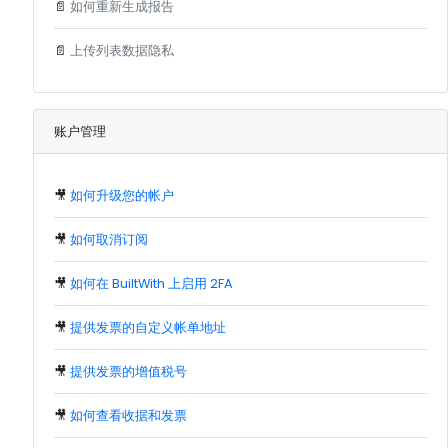
📄
如何重新生成报告
📄
上传列表数据隐私
账户管理
🎥
如何升级您的帐户
🎥
如何取消订阅
🎥
如何在 BuiltWith 上启用 2FA
🎥
提供发票的自定义帐单地址
🎥
提供发票的增值税号
🎥
如何查看收据和发票