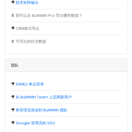
🎥
技术矩阵输出
📄
我可以从 BuiltWith Pro 导出哪些数据？
🎥
CRM格式导出
📄
可导出的社交数据
团队
🎥
SAML2 单点登录
🎥
在 BuiltWith Team 上启用新用户
🎥
将管理员添加到 BuiltWith 团队
🎥
Google 管理员的 SSO