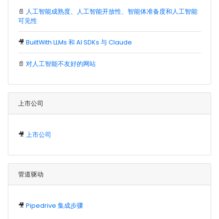
📄
人工智能成熟度、人工智能开放性、智能体准备度和人工智能
可见性
🎥
BuiltWith LLMs 和 AI SDKs 与 Claude
📄
对人工智能不友好的网站
上市公司
🎥
上市公司
管道驱动
🎥
Pipedrive 集成步骤