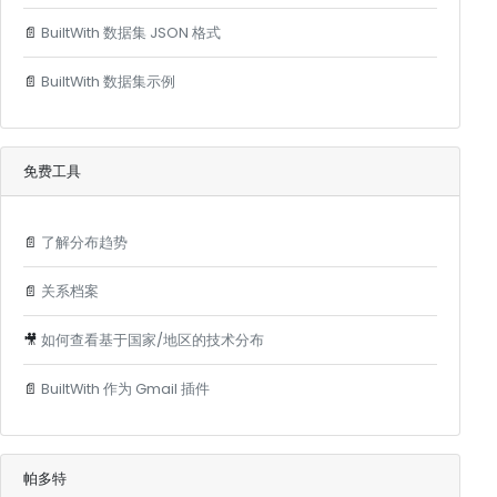
📄
BuiltWith 数据集 JSON 格式
📄
BuiltWith 数据集示例
免费工具
📄
了解分布趋势
📄
关系档案
🎥
如何查看基于国家/地区的技术分布
📄
BuiltWith 作为 Gmail 插件
帕多特