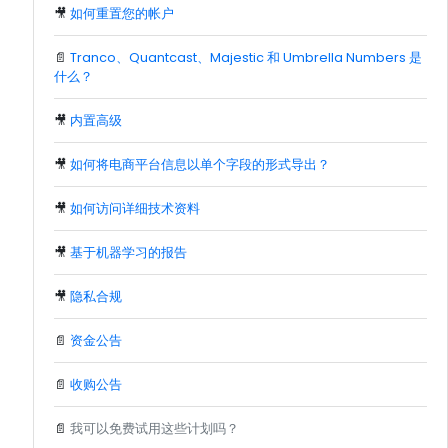
🎥
如何重置您的帐户
📄
Tranco、Quantcast、Majestic 和 Umbrella Numbers 是
什么？
🎥
内置高级
🎥
如何将电商平台信息以单个字段的形式导出？
🎥
如何访问详细技术资料
🎥
基于机器学习的报告
🎥
隐私合规
📄
资金公告
📄
收购公告
📄
我可以免费试用这些计划吗？