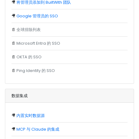
🎥
将管理员添加到 BuiltWith 团队
🎥
Google 管理员的 SSO
📄
全球排除列表
📄
Microsoft Entra 的 SSO
📄
OKTA 的 SSO
📄
Ping Identity 的 SSO
数据集成
🎥
内置实时数据源
🎥
MCP 与 Claude 的集成