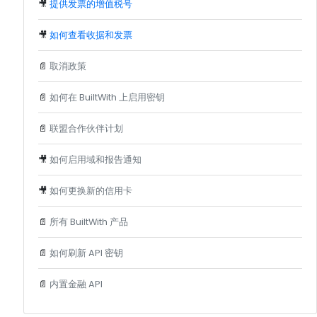
🎥
提供发票的增值税号
🎥
如何查看收据和发票
📄
取消政策
📄
如何在 BuiltWith 上启用密钥
📄
联盟合作伙伴计划
🎥
如何启用域和报告通知
🎥
如何更换新的信用卡
📄
所有 BuiltWith 产品
📄
如何刷新 API 密钥
📄
内置金融 API