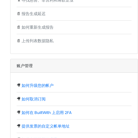
🎥
寻找慈善、非营利和筹款企业
📄
报告生成延迟
📄
如何重新生成报告
📄
上传列表数据隐私
账户管理
🎥
如何升级您的帐户
🎥
如何取消订阅
🎥
如何在 BuiltWith 上启用 2FA
🎥
提供发票的自定义帐单地址