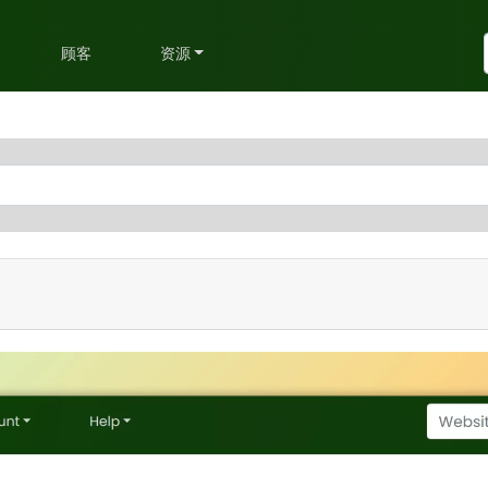
划
顾客
资源