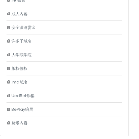
📄
.ie 域名
📄
成人内容
📄
安全漏洞赏金
📄
许多子域名
📄
大学或学院
📄
版权侵权
📄
.mc 域名
📄
UedBet诈骗
📄
BePlay骗局
📄
赌场内容