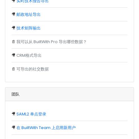
🎥
实时技术报告导出
🎥
邮政地址导出
🎥
技术矩阵输出
📄
我可以从 BuiltWith Pro 导出哪些数据？
🎥
CRM格式导出
📄
可导出的社交数据
团队
🎥
SAML2 单点登录
🎥
在 BuiltWith Team 上启用新用户