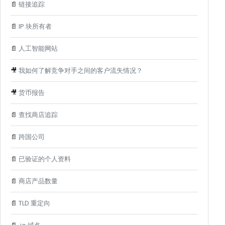
📄
链接追踪
📄
IP 块所有者
📄
人工智能网站
🎥
我如何了解竞争对手之间的客户流失情况？
🎥
货币报告
📄
查找商店追踪
📄
跨国公司
📄
已验证的个人资料
📄
商店产品数量
📄
TLD 重定向