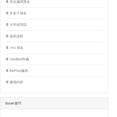
📄
安全漏洞赏金
📄
许多子域名
📄
大学或学院
📄
版权侵权
📄
.mc 域名
📄
UedBet诈骗
📄
BePlay骗局
📄
赌场内容
Excel 技巧