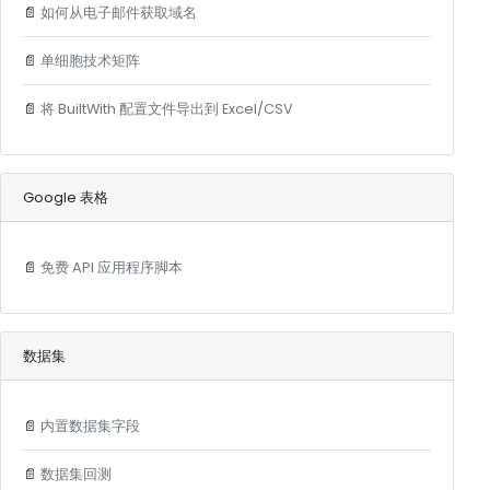
📄
如何从电子邮件获取域名
📄
单细胞技术矩阵
📄
将 BuiltWith 配置文件导出到 Excel/CSV
Google 表格
📄
免费 API 应用程序脚本
数据集
📄
内置数据集字段
📄
数据集回测