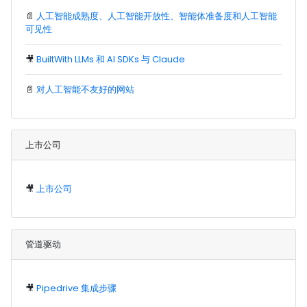
📄
人工智能成熟度、人工智能开放性、智能体准备度和人工智能
可见性
🎥
BuiltWith LLMs 和 AI SDKs 与 Claude
📄
对人工智能不友好的网站
上市公司
🎥
上市公司
管道驱动
🎥
Pipedrive 集成步骤