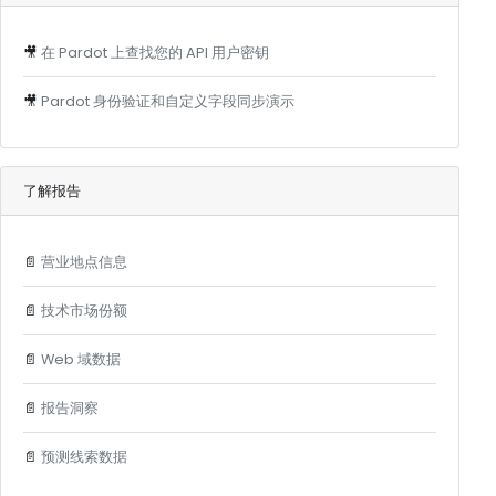
🎥
在 Pardot 上查找您的 API 用户密钥
🎥
Pardot 身份验证和自定义字段同步演示
了解报告
📄
营业地点信息
📄
技术市场份额
📄
Web 域数据
📄
报告洞察
📄
预测线索数据