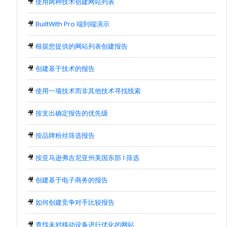
🎥
使用两种技术创建网站列表
🎥
BuiltWith Pro 端到端演示
🎥
根据您提供的网站列表创建报告
🎥
创建基于技术的报告
🎥
使用一项技术而非其他技术寻找线索
🎥
按支出确定报告的优先级
🎥
按品牌粉丝筛选报告
🎥
按亚马逊弗吉尼亚州美国东部 1 筛选
🎥
创建基于电子商务的报告
🎥
如何创建竞争对手比较报告
🎥
查找未对移动设备进行优化的网站