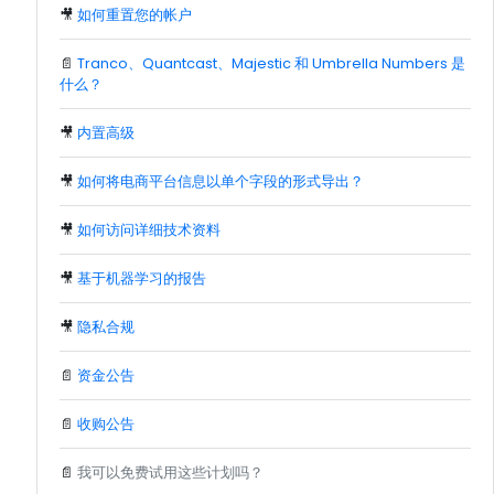
🎥
如何重置您的帐户
📄
Tranco、Quantcast、Majestic 和 Umbrella Numbers 是
什么？
🎥
内置高级
🎥
如何将电商平台信息以单个字段的形式导出？
🎥
如何访问详细技术资料
🎥
基于机器学习的报告
🎥
隐私合规
📄
资金公告
📄
收购公告
📄
我可以免费试用这些计划吗？