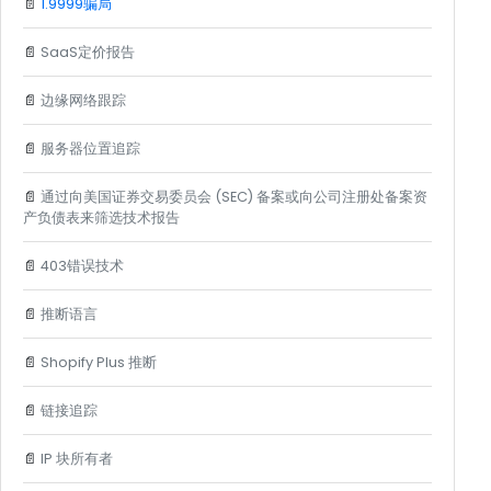
📄
1.9999骗局
📄
SaaS定价报告
📄
边缘网络跟踪
📄
服务器位置追踪
📄
通过向美国证券交易委员会 (SEC) 备案或向公司注册处备案资
产负债表来筛选技术报告
📄
403错误技术
📄
推断语言
📄
Shopify Plus 推断
📄
链接追踪
📄
IP 块所有者