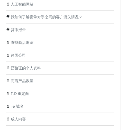
📄
人工智能网站
🎥
我如何了解竞争对手之间的客户流失情况？
🎥
货币报告
📄
查找商店追踪
📄
跨国公司
📄
已验证的个人资料
📄
商店产品数量
📄
TLD 重定向
📄
.ie 域名
📄
成人内容