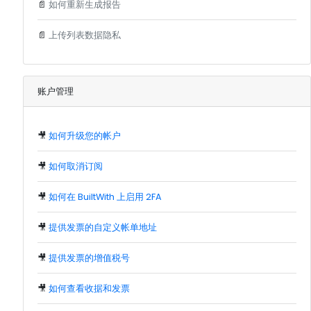
📄
如何重新生成报告
📄
上传列表数据隐私
账户管理
🎥
如何升级您的帐户
🎥
如何取消订阅
🎥
如何在 BuiltWith 上启用 2FA
🎥
提供发票的自定义帐单地址
🎥
提供发票的增值税号
🎥
如何查看收据和发票