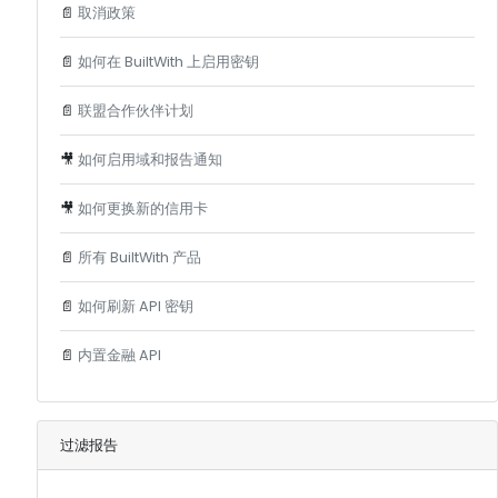
📄
取消政策
📄
如何在 BuiltWith 上启用密钥
📄
联盟合作伙伴计划
🎥
如何启用域和报告通知
🎥
如何更换新的信用卡
📄
所有 BuiltWith 产品
📄
如何刷新 API 密钥
📄
内置金融 API
过滤报告