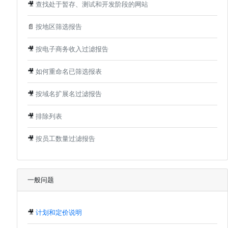
🎥
查找处于暂存、测试和开发阶段的网站
📄
按地区筛选报告
🎥
按电子商务收入过滤报告
🎥
如何重命名已筛选报表
🎥
按域名扩展名过滤报告
🎥
排除列表
🎥
按员工数量过滤报告
一般问题
🎥
计划和定价说明