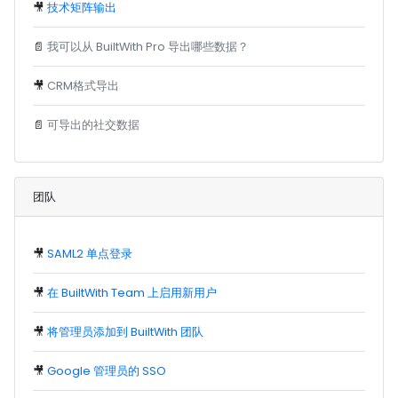
🎥
技术矩阵输出
📄
我可以从 BuiltWith Pro 导出哪些数据？
🎥
CRM格式导出
📄
可导出的社交数据
团队
🎥
SAML2 单点登录
🎥
在 BuiltWith Team 上启用新用户
🎥
将管理员添加到 BuiltWith 团队
🎥
Google 管理员的 SSO