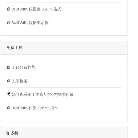
📄
BuiltWith 数据集 JSON 格式
📄
BuiltWith 数据集示例
免费工具
📄
了解分布趋势
📄
关系档案
🎥
如何查看基于国家/地区的技术分布
📄
BuiltWith 作为 Gmail 插件
帕多特