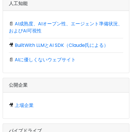
人工知能
📄
AI成熟度、AIオープン性、エージェント準備状況、
およびAI可視性
🎥
BuiltWith LLMとAI SDK（Claude氏による）
📄
AIに優しくないウェブサイト
公開企業
🎥
上場企業
パイプドライブ