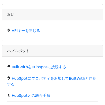
近い
🎥
APIキーを閉じる
ハブスポット
🎥
BuiltWithをHubspotに接続する
🎥
HubSpotにプロパティを追加してBuiltWithと同期
する
📄
HubSpotとの統合手順