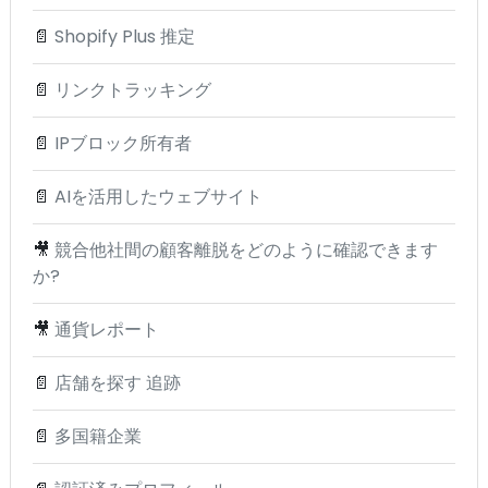
📄
Shopify Plus 推定
📄
リンクトラッキング
📄
IPブロック所有者
📄
AIを活用したウェブサイト
🎥
競合他社間の顧客離脱をどのように確認できます
か?
🎥
通貨レポート
📄
店舗を探す 追跡
📄
多国籍企業