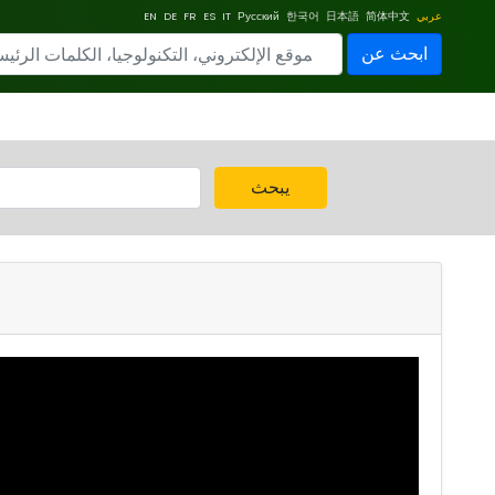
عربي
简体中文
日本語
한국어
Русский
IT
ES
FR
DE
EN
ابحث عن
يبحث