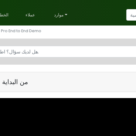
موارد
عملاء
الخط
h Pro End to End Demo
نسخة تجريبية من iltWith Pro