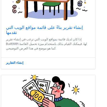
إنشاء تقرير بناءً على قائمة مواقع الويب التي
تقدمها
إذا كان لديك قائمة بمواقع الويب التي ترغب في إنشاء تقرير
BuiltWith لها، فيمكنك القيام بذلك باستخدام ميزة تحميل القائمة
كما هو موضح في هذا العرض التوضيحي.
إنشاء التقارير