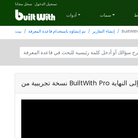
تسجيل الدخول
·
سجل مجانا
ط
سمات
أدوات
BuiltWit
إنشاء التقارير
تم إنشاؤه باستخدام قاعدة المعرفة
بيت
Bu من البداية إلى النهاية