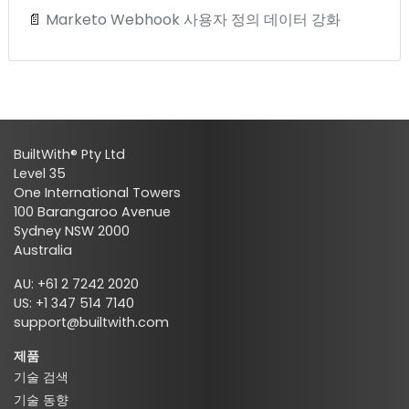
📄
Marketo Webhook 사용자 정의 데이터 강화
BuiltWith® Pty Ltd
Level 35
One International Towers
100 Barangaroo Avenue
Sydney NSW 2000
Australia
AU: +61 2 7242 2020
US: +1 347 514 7140
support@builtwith.com
제품
기술 검색
기술 동향