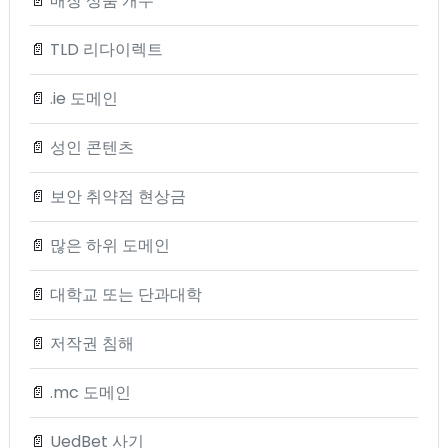
📄
매장 상품 개수
📄
TLD 리다이렉트
📄
.ie 도메인
📄
성인 콘텐츠
📄
보안 취약점 현상금
📄
많은 하위 도메인
📄
대학교 또는 단과대학
📄
저작권 침해
📄
.mc 도메인
📄
UedBet 사기