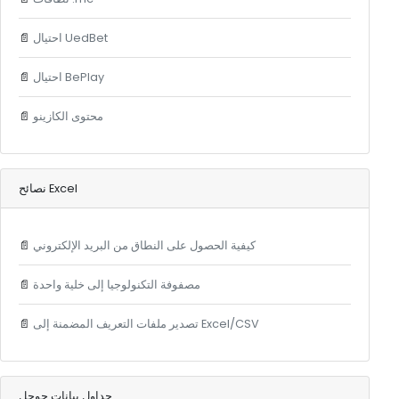
احتيال UedBet
📄
احتيال BePlay
📄
محتوى الكازينو
📄
نصائح Excel
كيفية الحصول على النطاق من البريد الإلكتروني
📄
مصفوفة التكنولوجيا إلى خلية واحدة
📄
تصدير ملفات التعريف المضمنة إلى Excel/CSV
📄
جداول بيانات جوجل