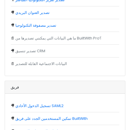
تصدير العنوان البريدي
🎥
تصدير مصفوفة التكنولوجيا
🎥
ما هي البيانات التي يمكنني تصديرها من BuiltWith Pro؟
📄
تصدير تنسيق CRM
🎥
البيانات الاجتماعية القابلة للتصدير
📄
فريق
تسجيل الدخول الأحادي SAML2
🎥
تمكين المستخدمين الجدد على فريق BuiltWith
🎥