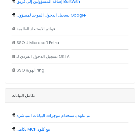
إضافة المسؤولين إلى فريق BuiltWith
🎥
تسجيل الدخول الموحد لمسؤول Google
🎥
قوائم الاستبعاد العالمية
📄
SSO لـ Microsoft Entra
📄
تسجيل الدخول الفردي لـ OKTA
📄
SSO لهوية Ping
📄
تكامل البيانات
تم بناؤه باستخدام موجزات البيانات المباشرة
🎥
تكامل MCP مع كلود
🎥