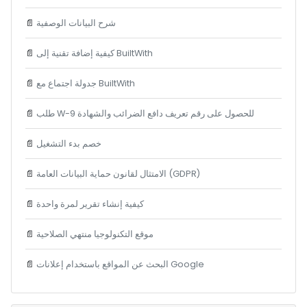
شرح البيانات الوصفية
📄
كيفية إضافة تقنية إلى BuiltWith
📄
جدولة اجتماع مع BuiltWith
📄
طلب W-9 للحصول على رقم تعريف دافع الضرائب والشهادة
📄
خصم بدء التشغيل
📄
الامتثال لقانون حماية البيانات العامة (GDPR)
📄
كيفية إنشاء تقرير لمرة واحدة
📄
موقع التكنولوجيا منتهي الصلاحية
📄
البحث عن المواقع باستخدام إعلانات Google
📄