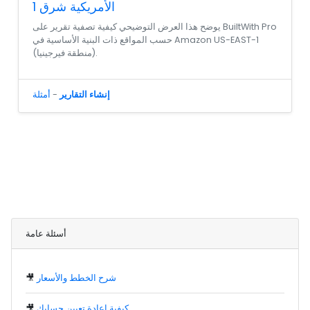
الأمريكية شرق 1
يوضح هذا العرض التوضيحي كيفية تصفية تقرير على BuiltWith Pro
حسب المواقع ذات البنية الأساسية في Amazon US-EAST-1
(منطقة فيرجينيا).
إنشاء التقارير
-
أمثلة
أسئلة عامة
شرح الخطط والأسعار
🎥
كيفية إعادة تعيين حسابك
🎥