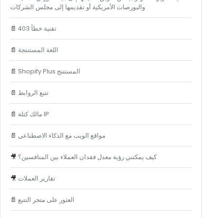
والبورصات الأمريكية أو تقديمها إلى مجلس الشركات
تقنية خطأ 403
📄
اللغة المستنتجة
📄
Shopify Plus المستنتج
📄
تتبع الروابط
📄
مالك كتلة IP
📄
مواقع الويب مع الذكاء الاصطناعي
📄
كيف يمكنني رؤية معدل فقدان العملاء بين المنافسين؟
🎥
تقارير العملات
🎥
العثور على متجر التتبع
📄