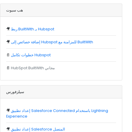
هب سبوت
ربط BuiltWith بـ Hubspot
🎥
إضافة خصائص إلى Hubspot للمزامنة مع BuiltWith
🎥
خطوات تكامل Hubspot
📄
HubSpot BuiltWith مجاني
📄
سيلزفورس
إعداد تطبيق Salesforce Connected باستخدام Lightning
🎥
Experience
إعداد تطبيق Salesforce المتصل
🎥