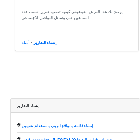
يوضح لك هذا العرض التوضيحي كيفية تصفية تقرير حسب عدد
المتابعين على وسائل التواصل الاجتماعي.
إنشاء التقارير
-
أمثلة
إنشاء التقارير
إنشاء قائمة بمواقع الويب باستخدام تقنيتين
🎥
نسخة تجريبية من BuiltWith Pro من البداية إلى النهاية
🎥