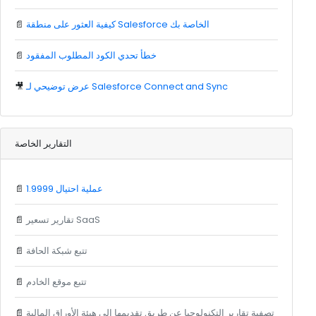
كيفية العثور على منطقة Salesforce الخاصة بك
📄
خطأ تحدي الكود المطلوب المفقود
📄
عرض توضيحي لـ Salesforce Connect and Sync
🎥
التقارير الخاصة
1.9999 عملية احتيال
📄
تقارير تسعير SaaS
📄
تتبع شبكة الحافة
📄
تتبع موقع الخادم
📄
تصفية تقارير التكنولوجيا عن طريق تقديمها إلى هيئة الأوراق المالية
📄