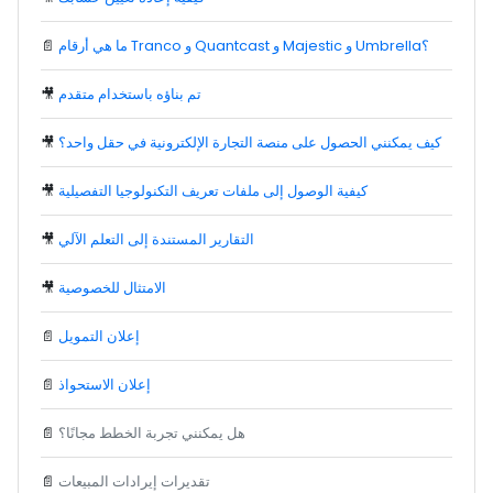
ما هي أرقام Tranco و Quantcast و Majestic و Umbrella؟
📄
تم بناؤه باستخدام متقدم
🎥
كيف يمكنني الحصول على منصة التجارة الإلكترونية في حقل واحد؟
🎥
كيفية الوصول إلى ملفات تعريف التكنولوجيا التفصيلية
🎥
التقارير المستندة إلى التعلم الآلي
🎥
الامتثال للخصوصية
🎥
إعلان التمويل
📄
إعلان الاستحواذ
📄
هل يمكنني تجربة الخطط مجانًا؟
📄
تقديرات إيرادات المبيعات
📄