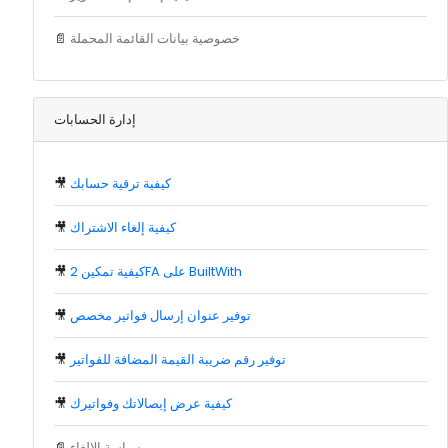
خصوصية بيانات القائمة المحملة
📄
إدارة الحسابات
كيفية ترقية حسابك
🎥
كيفية إلغاء الاشتراك
🎥
كيفية تمكين 2FA على BuiltWith
🎥
توفير عنوان إرسال فواتير مخصص
🎥
توفير رقم ضريبة القيمة المضافة للفواتير
🎥
كيفية عرض إيصالاتك وفواتيرك
🎥
سياسة الإلغاء
📄