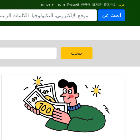
عربي
简体中文
日本語
한국어
Русский
IT
ES
FR
DE
EN
ابحث عن
يبحث