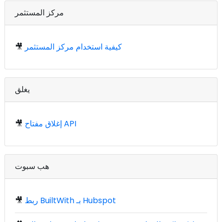
مركز المستثمر
كيفية استخدام مركز المستثمر
🎥
يغلق
إغلاق مفتاح API
🎥
هب سبوت
ربط BuiltWith بـ Hubspot
🎥