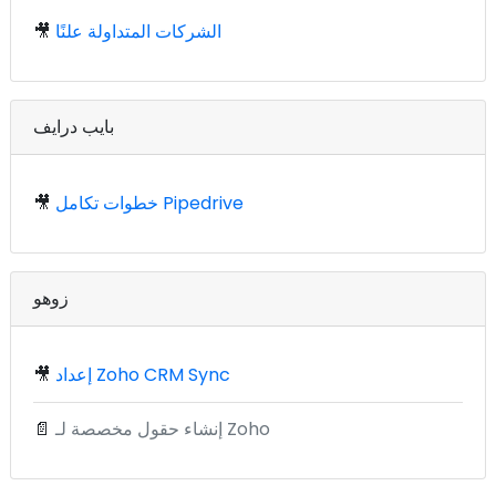
الشركات المتداولة علنًا
🎥
بايب درايف
خطوات تكامل Pipedrive
🎥
زوهو
إعداد Zoho CRM Sync
🎥
إنشاء حقول مخصصة لـ Zoho
📄