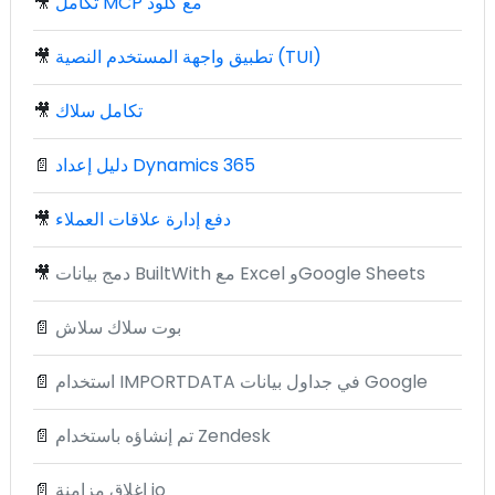
تكامل MCP مع كلود
🎥
تطبيق واجهة المستخدم النصية (TUI)
🎥
تكامل سلاك
🎥
دليل إعداد Dynamics 365
📄
دفع إدارة علاقات العملاء
🎥
دمج بيانات BuiltWith مع Excel وGoogle Sheets
🎥
بوت سلاك سلاش
📄
استخدام IMPORTDATA في جداول بيانات Google
📄
تم إنشاؤه باستخدام Zendesk
📄
إغلاق مزامنة io
📄