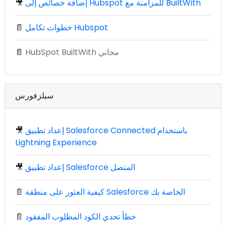
إضافة خصائص إلى Hubspot للمزامنة مع BuiltWith
🎥
خطوات تكامل Hubspot
📄
HubSpot BuiltWith مجاني
📄
سيلزفورس
إعداد تطبيق Salesforce Connected باستخدام
🎥
Lightning Experience
إعداد تطبيق Salesforce المتصل
🎥
كيفية العثور على منطقة Salesforce الخاصة بك
📄
خطأ تحدي الكود المطلوب المفقود
📄