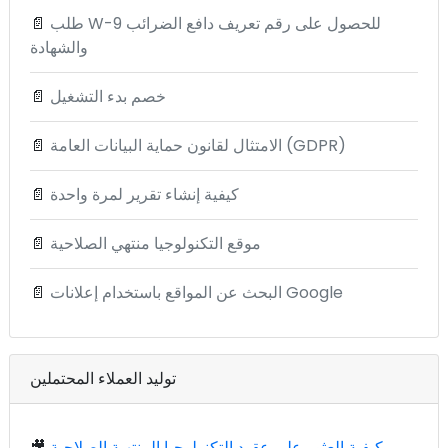
طلب W-9 للحصول على رقم تعريف دافع الضرائب
📄
والشهادة
خصم بدء التشغيل
📄
الامتثال لقانون حماية البيانات العامة (GDPR)
📄
كيفية إنشاء تقرير لمرة واحدة
📄
موقع التكنولوجيا منتهي الصلاحية
📄
البحث عن المواقع باستخدام إعلانات Google
📄
توليد العملاء المحتملين
كيفية العثور على عقود التكنولوجيا المنتهية الصلاحية
🎥