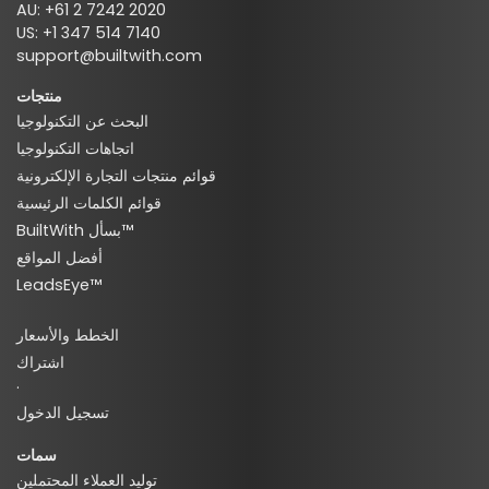
AU: +61 2 7242 2020
US: +1 347 514 7140
support@builtwith.com
منتجات
البحث عن التكنولوجيا
اتجاهات التكنولوجيا
قوائم منتجات التجارة الإلكترونية
قوائم الكلمات الرئيسية
BuiltWith بسأل™
أفضل المواقع
LeadsEye™
الخطط والأسعار
اشتراك
·
تسجيل الدخول
سمات
توليد العملاء المحتملين