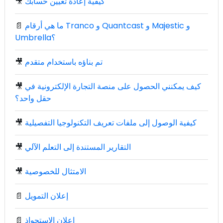
كيفية إعادة تعيين حسابك
🎥
ما هي أرقام Tranco و Quantcast و Majestic و
📄
Umbrella؟
تم بناؤه باستخدام متقدم
🎥
كيف يمكنني الحصول على منصة التجارة الإلكترونية في
🎥
حقل واحد؟
كيفية الوصول إلى ملفات تعريف التكنولوجيا التفصيلية
🎥
التقارير المستندة إلى التعلم الآلي
🎥
الامتثال للخصوصية
🎥
إعلان التمويل
📄
إعلان الاستحواذ
📄