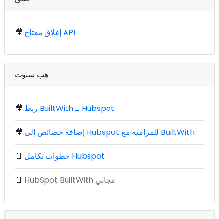
إغلاق مفتاح API
🎥
هب سبوت
ربط BuiltWith بـ Hubspot
🎥
إضافة خصائص إلى Hubspot للمزامنة مع BuiltWith
🎥
خطوات تكامل Hubspot
📄
HubSpot BuiltWith مجاني
📄