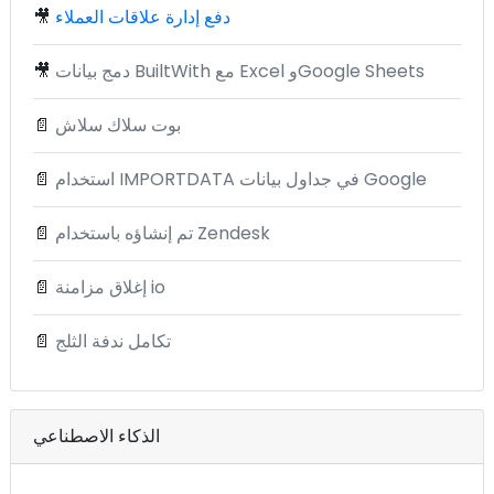
دفع إدارة علاقات العملاء
🎥
دمج بيانات BuiltWith مع Excel وGoogle Sheets
🎥
بوت سلاك سلاش
📄
استخدام IMPORTDATA في جداول بيانات Google
📄
تم إنشاؤه باستخدام Zendesk
📄
إغلاق مزامنة io
📄
تكامل ندفة الثلج
📄
الذكاء الاصطناعي