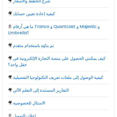
شرح الخطط والأسعار
🎥
كيفية إعادة تعيين حسابك
🎥
ما هي أرقام Tranco و Quantcast و Majestic و
📄
Umbrella؟
تم بناؤه باستخدام متقدم
🎥
كيف يمكنني الحصول على منصة التجارة الإلكترونية في
🎥
حقل واحد؟
كيفية الوصول إلى ملفات تعريف التكنولوجيا التفصيلية
🎥
التقارير المستندة إلى التعلم الآلي
🎥
الامتثال للخصوصية
🎥
إعلان التمويل
📄