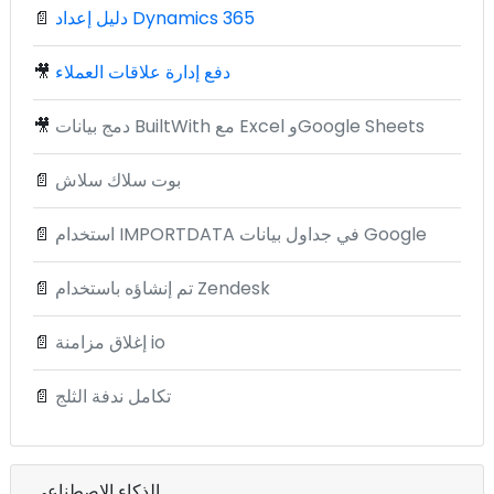
دليل إعداد Dynamics 365
📄
دفع إدارة علاقات العملاء
🎥
دمج بيانات BuiltWith مع Excel وGoogle Sheets
🎥
بوت سلاك سلاش
📄
استخدام IMPORTDATA في جداول بيانات Google
📄
تم إنشاؤه باستخدام Zendesk
📄
إغلاق مزامنة io
📄
تكامل ندفة الثلج
📄
الذكاء الاصطناعي