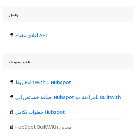
يغلق
إغلاق مفتاح API
🎥
هب سبوت
ربط BuiltWith بـ Hubspot
🎥
إضافة خصائص إلى Hubspot للمزامنة مع BuiltWith
🎥
خطوات تكامل Hubspot
📄
HubSpot BuiltWith مجاني
📄