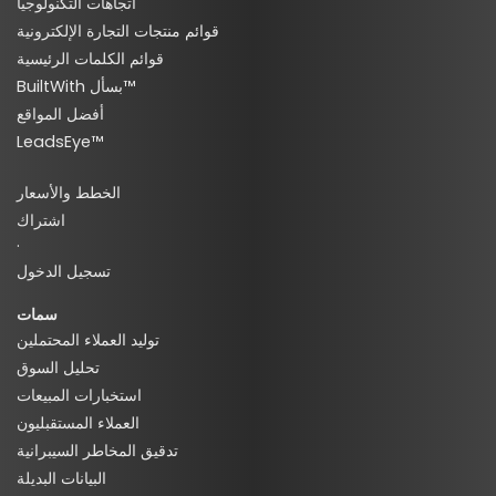
اتجاهات التكنولوجيا
قوائم منتجات التجارة الإلكترونية
قوائم الكلمات الرئيسية
BuiltWith بسأل™
أفضل المواقع
LeadsEye™
الخطط والأسعار
اشتراك
·
تسجيل الدخول
سمات
توليد العملاء المحتملين
تحليل السوق
استخبارات المبيعات
العملاء المستقبليون
تدقيق المخاطر السيبرانية
البيانات البديلة