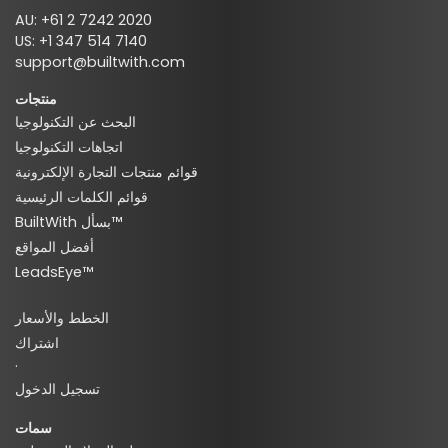
AU: +61 2 7242 2020
US: +1 347 514 7140
support@builtwith.com
منتجات
البحث عن التكنولوجيا
اتجاهات التكنولوجيا
قوائم منتجات التجارة الإلكترونية
قوائم الكلمات الرئيسية
BuiltWith بسأل™
أفضل المواقع
LeadsEye™
الخطط والأسعار
اشتراك
·
تسجيل الدخول
سمات