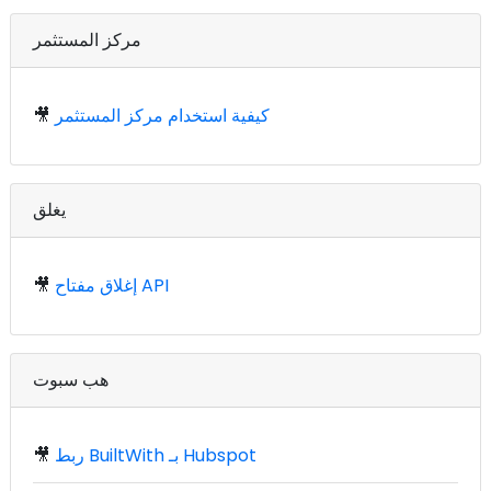
مركز المستثمر
كيفية استخدام مركز المستثمر
🎥
يغلق
إغلاق مفتاح API
🎥
هب سبوت
ربط BuiltWith بـ Hubspot
🎥