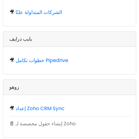
الشركات المتداولة علنًا
🎥
بايب درايف
خطوات تكامل Pipedrive
🎥
زوهو
إعداد Zoho CRM Sync
🎥
إنشاء حقول مخصصة لـ Zoho
📄