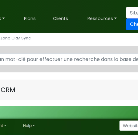
s
Plans
Clients
Ressources
Ch
 Zoho CRM Sync
o CRM