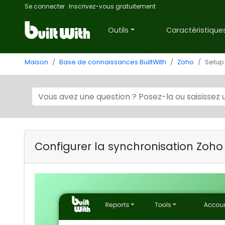
Se connecter
·
Inscrivez-vous gratuitement
Outils
Caractéristique
Maison
Base de connaissances BuiltWith
Zoho
Setup
Configurer la synchronisation Zoh