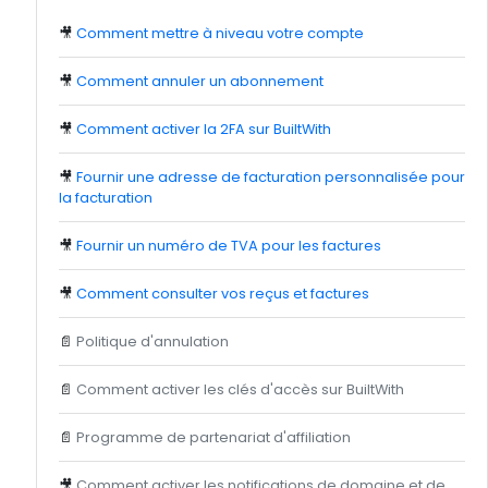
🎥
Comment mettre à niveau votre compte
🎥
Comment annuler un abonnement
🎥
Comment activer la 2FA sur BuiltWith
🎥
Fournir une adresse de facturation personnalisée pour
la facturation
🎥
Fournir un numéro de TVA pour les factures
🎥
Comment consulter vos reçus et factures
📄
Politique d'annulation
📄
Comment activer les clés d'accès sur BuiltWith
📄
Programme de partenariat d'affiliation
🎥
Comment activer les notifications de domaine et de