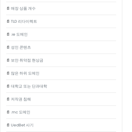
📄
매장 상품 개수
📄
TLD 리다이렉트
📄
.ie 도메인
📄
성인 콘텐츠
📄
보안 취약점 현상금
📄
많은 하위 도메인
📄
대학교 또는 단과대학
📄
저작권 침해
📄
.mc 도메인
📄
UedBet 사기