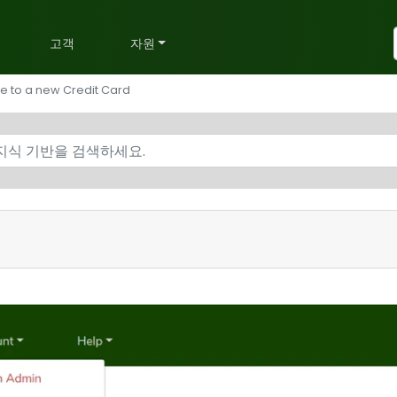
획
고객
자원
e to a new Credit Card