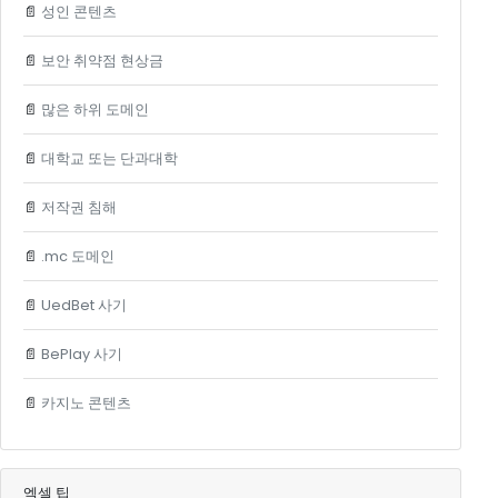
📄
성인 콘텐츠
📄
보안 취약점 현상금
📄
많은 하위 도메인
📄
대학교 또는 단과대학
📄
저작권 침해
📄
.mc 도메인
📄
UedBet 사기
📄
BePlay 사기
📄
카지노 콘텐츠
엑셀 팁