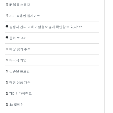
📄
IP 블록 소유자
📄
AI가 적용된 웹사이트
🎥
경쟁사 간의 고객 이탈을 어떻게 확인할 수 있나요?
🎥
통화 보고서
📄
매장 찾기 추적
📄
다국적 기업
📄
검증된 프로필
📄
매장 상품 개수
📄
TLD 리다이렉트
📄
.ie 도메인