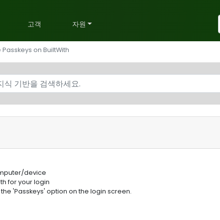
획
고객
자원
 Passkeys on BuiltWith
법
mputer/device
th for your login
he 'Passkeys' option on the login screen.