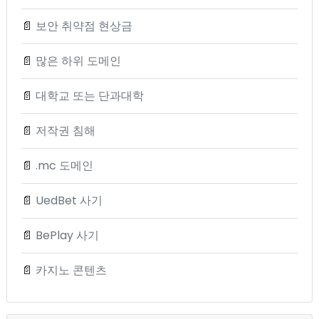
📄
보안 취약점 현상금
📄
많은 하위 도메인
📄
대학교 또는 단과대학
📄
저작권 침해
📄
.mc 도메인
📄
UedBet 사기
📄
BePlay 사기
📄
카지노 콘텐츠