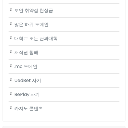
📄
보안 취약점 현상금
📄
많은 하위 도메인
📄
대학교 또는 단과대학
📄
저작권 침해
📄
.mc 도메인
📄
UedBet 사기
📄
BePlay 사기
📄
카지노 콘텐츠