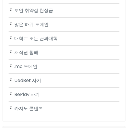
📄
보안 취약점 현상금
📄
많은 하위 도메인
📄
대학교 또는 단과대학
📄
저작권 침해
📄
.mc 도메인
📄
UedBet 사기
📄
BePlay 사기
📄
카지노 콘텐츠