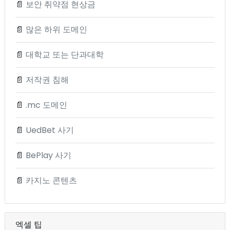
📄
보안 취약점 현상금
📄
많은 하위 도메인
📄
대학교 또는 단과대학
📄
저작권 침해
📄
.mc 도메인
📄
UedBet 사기
📄
BePlay 사기
📄
카지노 콘텐츠
엑셀 팁