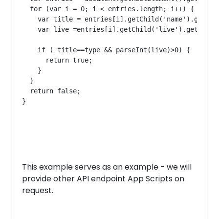
  for (var i = 0; i < entries.length; i++) {
    var title = entries[i].getChild('name').getTex
    var live =entries[i].getChild('live').getText(
    if ( title==type && parseInt(live)>0) {
      return true;
    }
  }
  return false;
}
This example serves as an example - we will
provide other API endpoint App Scripts on
request.