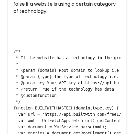
false if a website is using a certain category
of technology.
/**
 * If the website has a technology in the group
 *
 * @param {domain} Root domain to lookup i.e. exam
 * @param {type} The type of technology i.e. 'shop
 * @param key Your API key at https://api.builtwit
 * @return True if the technology has data
 * @customfunction
 */
function BUILTWITHHASTECH(domain,type,key) {
  var url = 'https://api.builtwith.com/free1/api.x
  var xml = UrlFetchApp.fetch(url).getContentText(
  var document = XmlService.parse(xml);
  var entries = document.getRootElement().getChild