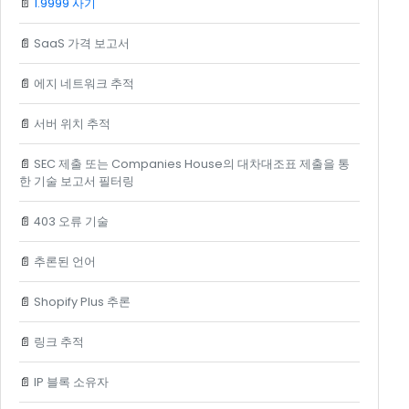
📄
1.9999 사기
📄
SaaS 가격 보고서
📄
에지 네트워크 추적
📄
서버 위치 추적
📄
SEC 제출 또는 Companies House의 대차대조표 제출을 통
한 기술 보고서 필터링
📄
403 오류 기술
📄
추론된 언어
📄
Shopify Plus 추론
📄
링크 추적
📄
IP 블록 소유자