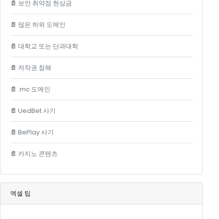
📄
보안 취약점 현상금
📄
많은 하위 도메인
📄
대학교 또는 단과대학
📄
저작권 침해
📄
.mc 도메인
📄
UedBet 사기
📄
BePlay 사기
📄
카지노 콘텐츠
엑셀 팁