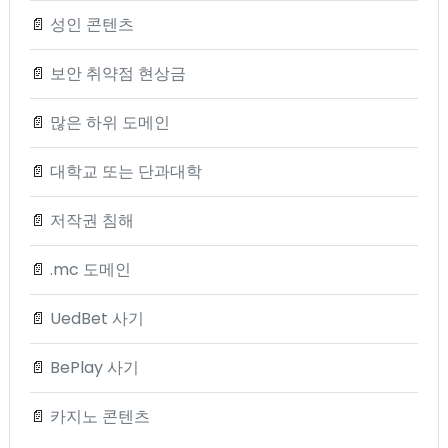
📄
성인 콘텐츠
📄
보안 취약점 현상금
📄
많은 하위 도메인
📄
대학교 또는 단과대학
📄
저작권 침해
📄
.mc 도메인
📄
UedBet 사기
📄
BePlay 사기
📄
카지노 콘텐츠