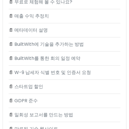
📄
무료로 체험해 볼 수 있나요?
📄
매출 수익 추정치
📄
메타데이터 설명
📄
BuiltWith에 기술을 추가하는 방법
📄
BuiltWith를 통한 회의 일정 예약
📄
W-9 납세자 식별 번호 및 인증서 요청
📄
스타트업 할인
📄
GDPR 준수
📄
일회성 보고서를 만드는 방법
📄
만료된 기술 웹사이트