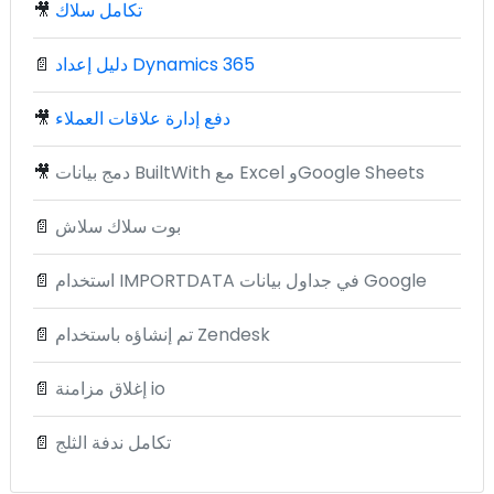
تكامل سلاك
🎥
دليل إعداد Dynamics 365
📄
دفع إدارة علاقات العملاء
🎥
دمج بيانات BuiltWith مع Excel وGoogle Sheets
🎥
بوت سلاك سلاش
📄
استخدام IMPORTDATA في جداول بيانات Google
📄
تم إنشاؤه باستخدام Zendesk
📄
إغلاق مزامنة io
📄
تكامل ندفة الثلج
📄