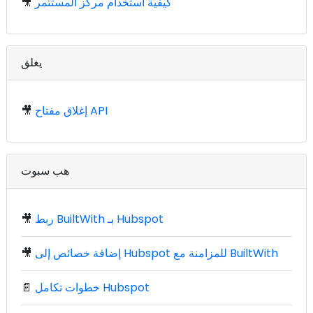
كيفية استخدام مركز المستثمر
🎥
يغلق
إغلاق مفتاح API
🎥
هب سبوت
ربط BuiltWith بـ Hubspot
🎥
إضافة خصائص إلى Hubspot للمزامنة مع BuiltWith
🎥
خطوات تكامل Hubspot
📄