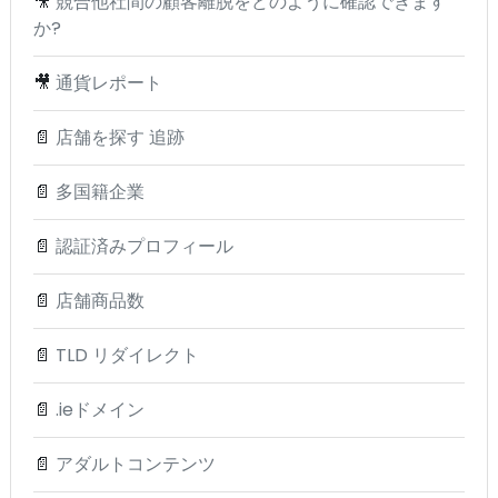
🎥
競合他社間の顧客離脱をどのように確認できます
か?
🎥
通貨レポート
📄
店舗を探す 追跡
📄
多国籍企業
📄
認証済みプロフィール
📄
店舗商品数
📄
TLD リダイレクト
📄
.ieドメイン
📄
アダルトコンテンツ