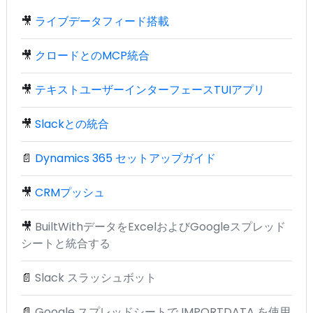
🎥
ライブデータフィード搭載
🎥
クロードとのMCP統合
🎥
テキストユーザーインターフェースTUIアプリ
🎥
Slackとの統合
📄
Dynamics 365 セットアップガイド
🎥
CRMプッシュ
🎥
BuiltWithデータをExcelおよびGoogleスプレッド
シートと統合する
📄
Slack スラッシュボット
📄
Google スプレッドシートで IMPORTDATA を使用