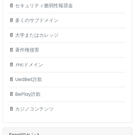
📄
セキュリティ脆弱性報奨金
📄
多くのサブドメイン
📄
大学またはカレッジ
📄
著作権侵害
📄
.mcドメイン
📄
UedBet詐欺
📄
BePlay詐欺
📄
カジノコンテンツ
Excelのヒント