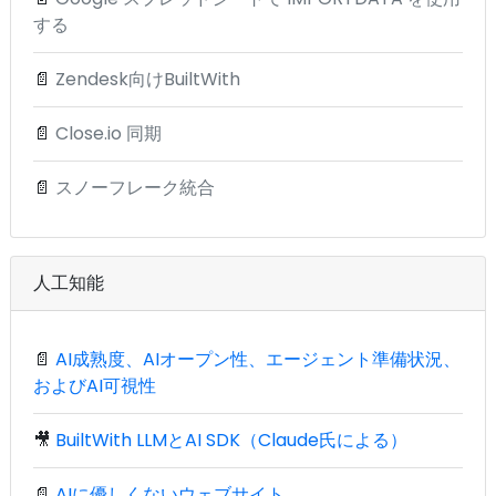
する
📄
Zendesk向けBuiltWith
📄
Close.io 同期
📄
スノーフレーク統合
人工知能
📄
AI成熟度、AIオープン性、エージェント準備状況、
およびAI可視性
🎥
BuiltWith LLMとAI SDK（Claude氏による）
📄
AIに優しくないウェブサイト