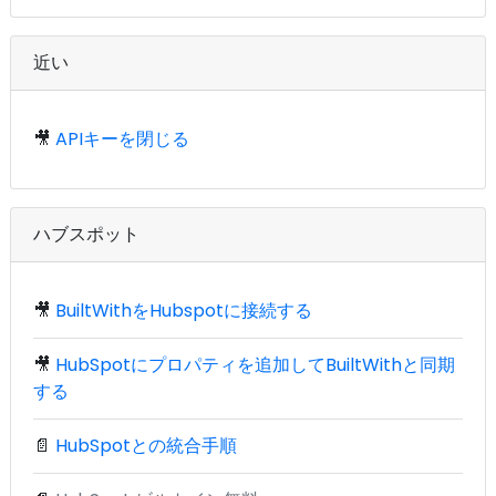
近い
🎥
APIキーを閉じる
ハブスポット
🎥
BuiltWithをHubspotに接続する
🎥
HubSpotにプロパティを追加してBuiltWithと同期
する
📄
HubSpotとの統合手順