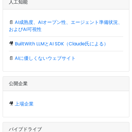
人工知能
📄
AI成熟度、AIオープン性、エージェント準備状況、
およびAI可視性
🎥
BuiltWith LLMとAI SDK（Claude氏による）
📄
AIに優しくないウェブサイト
公開企業
🎥
上場企業
パイプドライブ