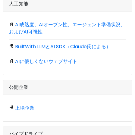
人工知能
📄
AI成熟度、AIオープン性、エージェント準備状況、
およびAI可視性
🎥
BuiltWith LLMとAI SDK（Claude氏による）
📄
AIに優しくないウェブサイト
公開企業
🎥
上場企業
パイプドライブ