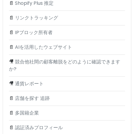
📄
Shopify Plus 推定
📄
リンクトラッキング
📄
IPブロック所有者
📄
AIを活用したウェブサイト
🎥
競合他社間の顧客離脱をどのように確認できます
か?
🎥
通貨レポート
📄
店舗を探す 追跡
📄
多国籍企業
📄
認証済みプロフィール