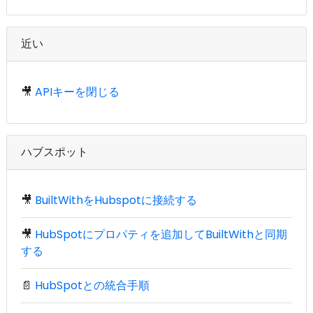
近い
🎥
APIキーを閉じる
ハブスポット
🎥
BuiltWithをHubspotに接続する
🎥
HubSpotにプロパティを追加してBuiltWithと同期
する
📄
HubSpotとの統合手順