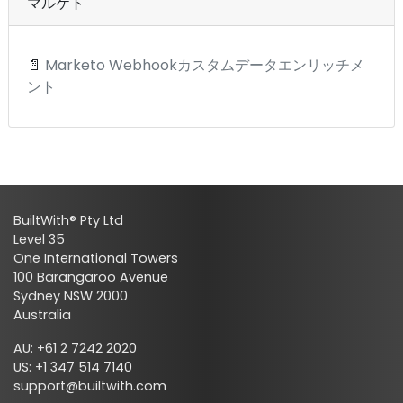
マルケト
📄
Marketo Webhookカスタムデータエンリッチメ
ント
BuiltWith® Pty Ltd
Level 35
One International Towers
100 Barangaroo Avenue
Sydney NSW 2000
Australia
AU: +61 2 7242 2020
US: +1 347 514 7140
support@builtwith.com