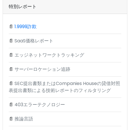
特別レポート
📄
1.9999詐欺
📄
SaaS価格レポート
📄
エッジネットワークトラッキング
📄
サーバーロケーション追跡
📄
SEC提出書類またはCompanies Houseの貸借対照
表提出書類による技術レポートのフィルタリング
📄
403エラーテクノロジー
📄
推論言語