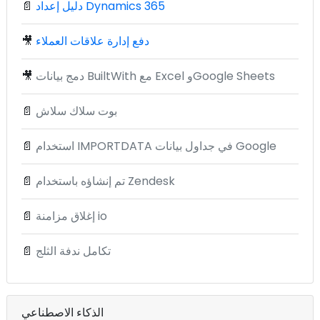
دليل إعداد Dynamics 365
📄
دفع إدارة علاقات العملاء
🎥
دمج بيانات BuiltWith مع Excel وGoogle Sheets
🎥
بوت سلاك سلاش
📄
استخدام IMPORTDATA في جداول بيانات Google
📄
تم إنشاؤه باستخدام Zendesk
📄
إغلاق مزامنة io
📄
تكامل ندفة الثلج
📄
الذكاء الاصطناعي