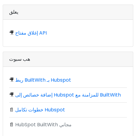
يغلق
إغلاق مفتاح API
🎥
هب سبوت
ربط BuiltWith بـ Hubspot
🎥
إضافة خصائص إلى Hubspot للمزامنة مع BuiltWith
🎥
خطوات تكامل Hubspot
📄
HubSpot BuiltWith مجاني
📄