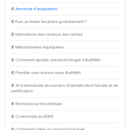
📄
Annonce d'acquisition
📄
Puis-je tester les plans gratuitement ?
📄
Estimations des revenus des ventes
📄
Métadonnées expliquées
📄
Comment ajouter une technologie à BuiltWith
📄
Planifier une réunion avec BuiltWith
📄
W-9 Demande de numéro d'identification fiscale et de
certification
📄
Remise pour les startups
📄
Conformité au RGPD
📄
Comment créer un rapport ponctuel