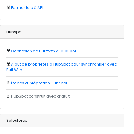
🎥
Fermer la clé API
Hubspot
🎥
Connexion de BuiltWith à HubSpot
🎥
Ajout de propriétés à HubSpot pour synchroniser avec
BuiltWith
📄
Étapes d'intégration Hubspot
📄
HubSpot construit avec gratuit
Salesforce