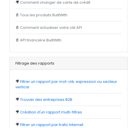
🎥
Comment changer de carte de crédit
📄
Tous les produits BuiltWith
📄
Comment actualiser votre clé API
📄
API financière BuiltWith
Filtrage des rapports
🎥
Filtrer un rapport par mot-clé, expression ou secteur
vertical
🎥
Trouver des entreprises B2B
🎥
Création d'un rapport multi-filtres
🎥
Filtrer un rapport par trafic Internet