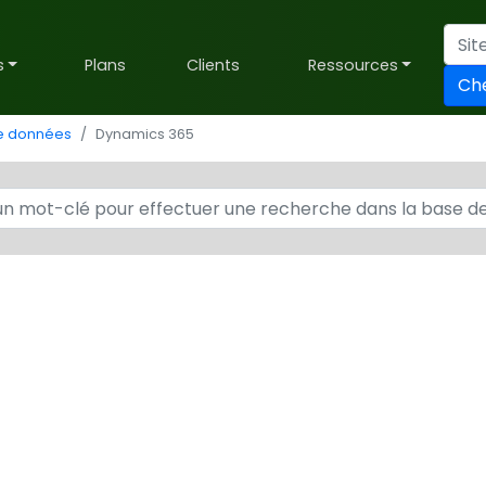
s
Plans
Clients
Ressources
Ch
de données
Dynamics 365