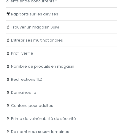
clients entre concurrents ?
🎥
Rapports sur les devises
📄
Trouver un magasin Suivi
📄
Entreprises multinationales
📄
Profil vérifié
📄
Nombre de produits en magasin
📄
Redirections TLD
📄
Domaines .ie
📄
Contenu pour adultes
📄
Prime de vulnérabilité de sécurité
📄
De nombreux sous-domaines