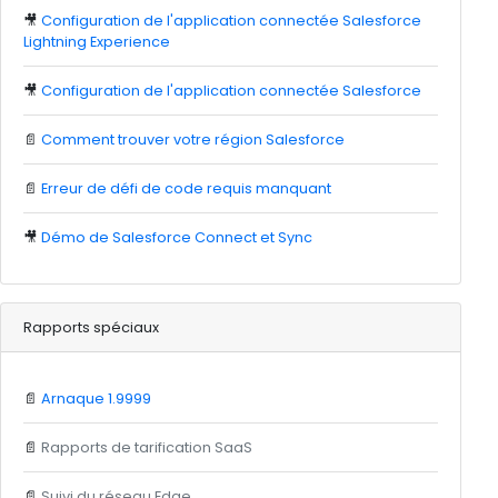
🎥
Configuration de l'application connectée Salesforce
Lightning Experience
🎥
Configuration de l'application connectée Salesforce
📄
Comment trouver votre région Salesforce
📄
Erreur de défi de code requis manquant
🎥
Démo de Salesforce Connect et Sync
Rapports spéciaux
📄
Arnaque 1.9999
📄
Rapports de tarification SaaS
📄
Suivi du réseau Edge