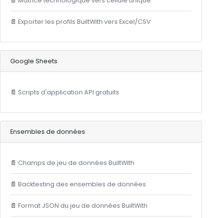
📄
Matrice technologique vers cellule unique
📄
Exporter les profils BuiltWith vers Excel/CSV
Google Sheets
📄
Scripts d'application API gratuits
Ensembles de données
📄
Champs de jeu de données BuiltWith
📄
Backtesting des ensembles de données
📄
Format JSON du jeu de données BuiltWith