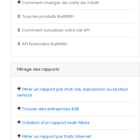
🎥
Comment changer de carte de crédit
📄
Tous les produits BuiltWith
📄
Comment actualiser votre clé API
📄
API financière BuiltWith
Filtrage des rapports
🎥
Filtrer un rapport par mot-clé, expression ou secteur
vertical
🎥
Trouver des entreprises B2B
🎥
Création d'un rapport multi-filtres
🎥
Filtrer un rapport par trafic Internet