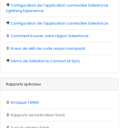
🎥
Configuration de l'application connectée Salesforce
Lightning Experience
🎥
Configuration de l'application connectée Salesforce
📄
Comment trouver votre région Salesforce
📄
Erreur de défi de code requis manquant
🎥
Démo de Salesforce Connect et Sync
Rapports spéciaux
📄
Arnaque 1.9999
📄
Rapports de tarification SaaS
📄
Suivi du réseau Edge