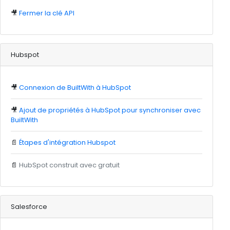
🎥
Fermer la clé API
Hubspot
🎥
Connexion de BuiltWith à HubSpot
🎥
Ajout de propriétés à HubSpot pour synchroniser avec
BuiltWith
📄
Étapes d'intégration Hubspot
📄
HubSpot construit avec gratuit
Salesforce