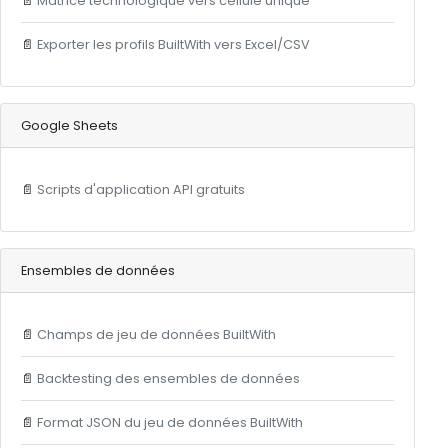
📄
Matrice technologique vers cellule unique
📄
Exporter les profils BuiltWith vers Excel/CSV
Google Sheets
📄
Scripts d'application API gratuits
Ensembles de données
📄
Champs de jeu de données BuiltWith
📄
Backtesting des ensembles de données
📄
Format JSON du jeu de données BuiltWith