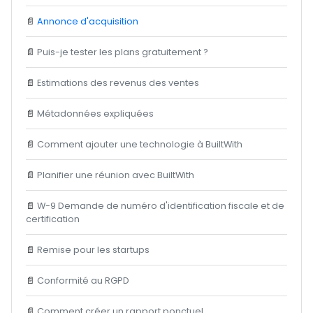
📄
Annonce d'acquisition
📄
Puis-je tester les plans gratuitement ?
📄
Estimations des revenus des ventes
📄
Métadonnées expliquées
📄
Comment ajouter une technologie à BuiltWith
📄
Planifier une réunion avec BuiltWith
📄
W-9 Demande de numéro d'identification fiscale et de
certification
📄
Remise pour les startups
📄
Conformité au RGPD
📄
Comment créer un rapport ponctuel