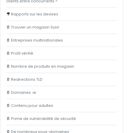
clients entre concurrents ?
🎥
Rapports sur les devises
📄
Trouver un magasin Suivi
📄
Entreprises multinationales
📄
Profil vérifié
📄
Nombre de produits en magasin
📄
Redirections TLD
📄
Domaines .ie
📄
Contenu pour adultes
📄
Prime de vulnérabilité de sécurité
📄
De nombreux sous-domaines