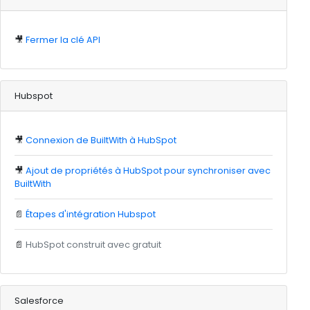
🎥
Fermer la clé API
Hubspot
🎥
Connexion de BuiltWith à HubSpot
🎥
Ajout de propriétés à HubSpot pour synchroniser avec
BuiltWith
📄
Étapes d'intégration Hubspot
📄
HubSpot construit avec gratuit
Salesforce