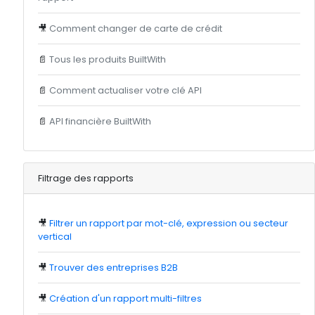
🎥
Comment changer de carte de crédit
📄
Tous les produits BuiltWith
📄
Comment actualiser votre clé API
📄
API financière BuiltWith
Filtrage des rapports
🎥
Filtrer un rapport par mot-clé, expression ou secteur
vertical
🎥
Trouver des entreprises B2B
🎥
Création d'un rapport multi-filtres