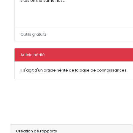
sites on the same host.
Outils gratuits
Article hérité
Il s'agit d'un article hérité de la base de connaissances.
Création de rapports