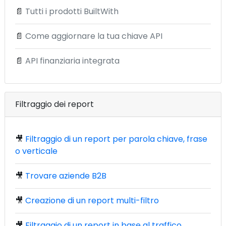
📄
Tutti i prodotti BuiltWith
📄
Come aggiornare la tua chiave API
📄
API finanziaria integrata
Filtraggio dei report
🎥
Filtraggio di un report per parola chiave, frase
o verticale
🎥
Trovare aziende B2B
🎥
Creazione di un report multi-filtro
🎥
Filtraggio di un report in base al traffico