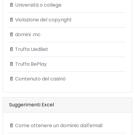
📄
Università o college
📄
Violazione del copyright
📄
domini .mc
📄
Truffa UedBet
📄
Truffa BePlay
📄
Contenuto del casinò
Suggerimenti Excel
📄
Come ottenere un dominio dall'email