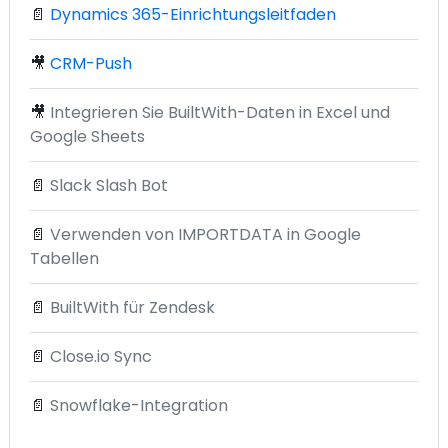
📄
Dynamics 365-Einrichtungsleitfaden
🎥
CRM-Push
🎥
Integrieren Sie BuiltWith-Daten in Excel und
Google Sheets
📄
Slack Slash Bot
📄
Verwenden von IMPORTDATA in Google
Tabellen
📄
BuiltWith für Zendesk
📄
Close.io Sync
📄
Snowflake-Integration