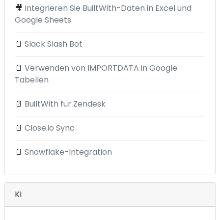
🎥
Integrieren Sie BuiltWith-Daten in Excel und
Google Sheets
📄
Slack Slash Bot
📄
Verwenden von IMPORTDATA in Google
Tabellen
📄
BuiltWith für Zendesk
📄
Close.io Sync
📄
Snowflake-Integration
KI