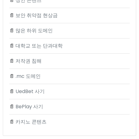
📄
성인 콘텐츠
📄
보안 취약점 현상금
📄
많은 하위 도메인
📄
대학교 또는 단과대학
📄
저작권 침해
📄
.mc 도메인
📄
UedBet 사기
📄
BePlay 사기
📄
카지노 콘텐츠