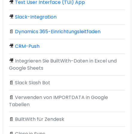
🎥
Text User Interface (TUI) App
🎥
Slack-Integration
📄
Dynamics 365-Einrichtungsleitfaden
🎥
CRM-Push
🎥
Integrieren Sie BuiltWith-Daten in Excel und
Google Sheets
📄
Slack Slash Bot
📄
Verwenden von IMPORTDATA in Google
Tabellen
📄
BuiltWith für Zendesk
📄
Close.io Sync