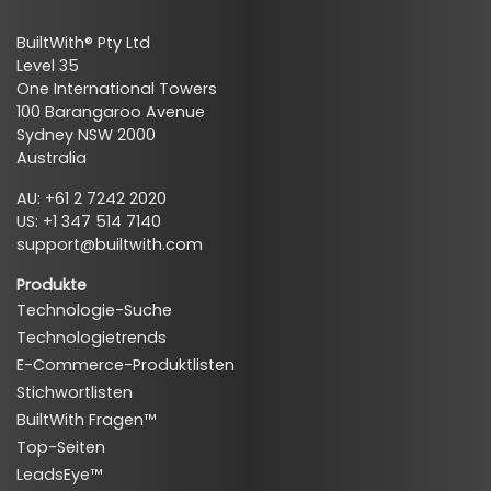
BuiltWith® Pty Ltd
Level 35
One International Towers
100 Barangaroo Avenue
Sydney NSW 2000
Australia
AU: +61 2 7242 2020
US: +1 347 514 7140
support@builtwith.com
Produkte
Technologie-Suche
Technologietrends
E-Commerce-Produktlisten
Stichwortlisten
BuiltWith Fragen™
Top-Seiten
LeadsEye™