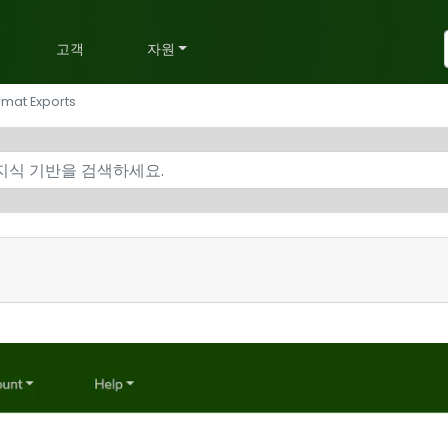
획
고객
자원
mat Exports