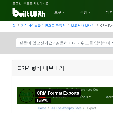
로그인
·
무료로 가입하세요
도구
특징
계
집
지식베이스를 기반으로 구축됨
보고서 내보내기
CRM For
CRM 형식 내보내기