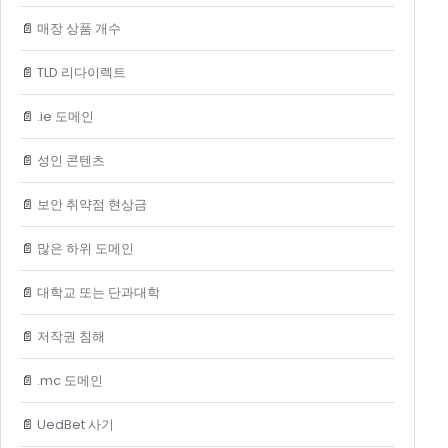
📄
매장 상품 개수
📄
TLD 리다이렉트
📄
.ie 도메인
📄
성인 콘텐츠
📄
보안 취약점 현상금
📄
많은 하위 도메인
📄
대학교 또는 단과대학
📄
저작권 침해
📄
.mc 도메인
📄
UedBet 사기