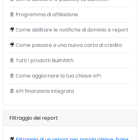
📄
Programma di affiliazione
🎥
Come abilitare le notifiche di dominio e report
🎥
Come passare a una nuova carta di credito
📄
Tutti i prodotti BuiltWith
📄
Come aggiornare la tua chiave API
📄
API finanziaria integrata
Filtraggio dei report
🎥
Filtraggio di un report per parola chiave, frase