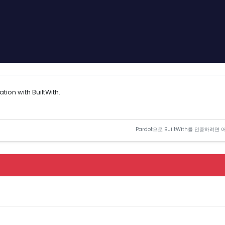
ion with BuiltWith.
Pardot으로 BuiltWith를 인증하려