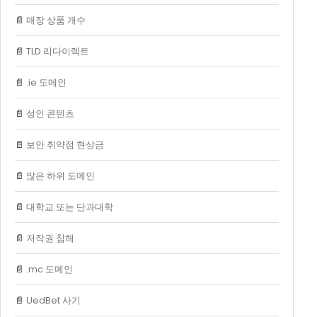
📄
매장 상품 개수
📄
TLD 리다이렉트
📄
.ie 도메인
📄
성인 콘텐츠
📄
보안 취약점 현상금
📄
많은 하위 도메인
📄
대학교 또는 단과대학
📄
저작권 침해
📄
.mc 도메인
📄
UedBet 사기