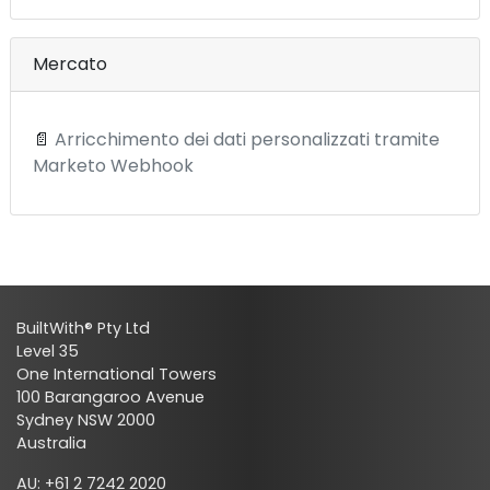
Mercato
📄
Arricchimento dei dati personalizzati tramite
Marketo Webhook
BuiltWith® Pty Ltd
Level 35
One International Towers
100 Barangaroo Avenue
Sydney NSW 2000
Australia
AU: +61 2 7242 2020