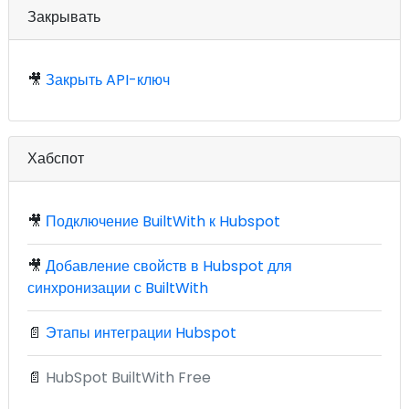
Закрывать
🎥
Закрыть API-ключ
Хабспот
🎥
Подключение BuiltWith к Hubspot
🎥
Добавление свойств в Hubspot для
синхронизации с BuiltWith
📄
Этапы интеграции Hubspot
📄
HubSpot BuiltWith Free