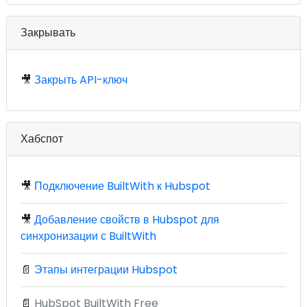
Закрывать
🎥
Закрыть API-ключ
Хабспот
🎥
Подключение BuiltWith к Hubspot
🎥
Добавление свойств в Hubspot для
синхронизации с BuiltWith
📄
Этапы интеграции Hubspot
📄
HubSpot BuiltWith Free