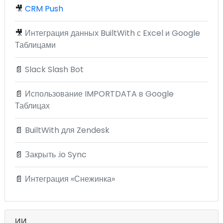
🎥
CRM Push
🎥
Интеграция данных BuiltWith с Excel и Google
Таблицами
📄
Slack Slash Bot
📄
Использование IMPORTDATA в Google
Таблицах
📄
BuiltWith для Zendesk
📄
Закрыть .io Sync
📄
Интеграция «Снежинка»
ИИ