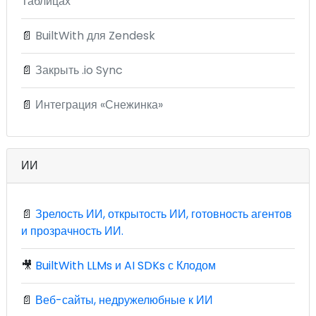
Таблицах
📄
BuiltWith для Zendesk
📄
Закрыть .io Sync
📄
Интеграция «Снежинка»
ИИ
📄
Зрелость ИИ, открытость ИИ, готовность агентов
и прозрачность ИИ.
🎥
BuiltWith LLMs и AI SDKs с Клодом
📄
Веб-сайты, недружелюбные к ИИ