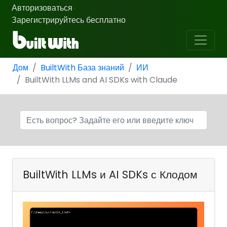
Авторизоваться
·
Зарегистрируйтесь бесплатно
Дом
BuiltWith База знаний
ИИ
BuiltWith LLMs and AI SDKs with Claude
BuiltWith LLMs и AI SDKs с Клодом