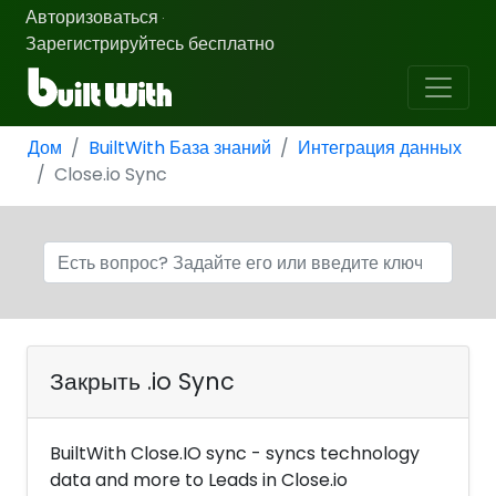
Авторизоваться
·
Зарегистрируйтесь бесплатно
Дом
BuiltWith База знаний
Интеграция данных
Close.io Sync
Закрыть .io Sync
BuiltWith Close.IO sync - syncs technology
data and more to Leads in Close.io