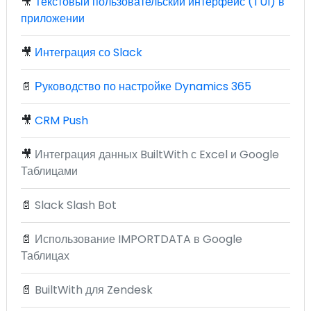
🎥
Текстовый пользовательский интерфейс (TUI) в
приложении
🎥
Интеграция со Slack
📄
Руководство по настройке Dynamics 365
🎥
CRM Push
🎥
Интеграция данных BuiltWith с Excel и Google
Таблицами
📄
Slack Slash Bot
📄
Использование IMPORTDATA в Google
Таблицах
📄
BuiltWith для Zendesk