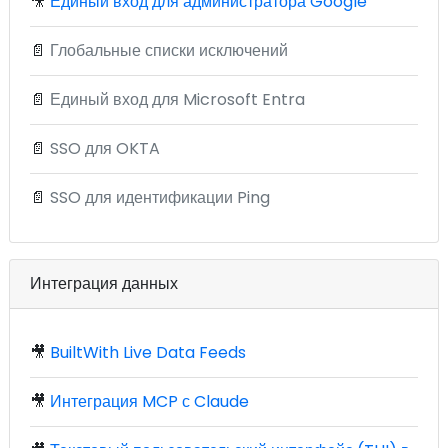
🎥
Единый вход для администратора Google
📄
Глобальные списки исключений
📄
Единый вход для Microsoft Entra
📄
SSO для OKTA
📄
SSO для идентификации Ping
Интеграция данных
🎥
BuiltWith Live Data Feeds
🎥
Интеграция MCP с Claude