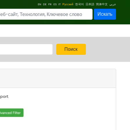
EN
DE
FR
ES
IT
Русский
한국어
日本語
简体中文
عربي
Искать
Поиск
eport.