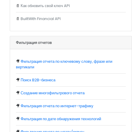
📄
Как обновить свой ключ API
📄
BuiltWith Financial API
Фильтрация отчетов
🎥
Фильтрация отчета по ключевому слову, фразе или
вертикали
🎥
Поиск B2B-бизнеса
🎥
Создание многофильтрового отчета
🎥
Фильтрация отчета по интернет-трафику
🎥
Фильтрация по дате обнаружения технологий
🎥
Фильтрация отчета по штату/округу