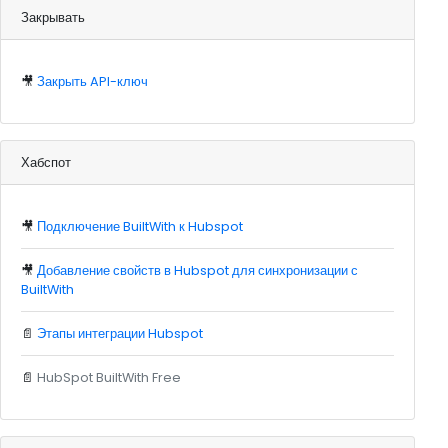
Закрывать
🎥
Закрыть API-ключ
Хабспот
🎥
Подключение BuiltWith к Hubspot
🎥
Добавление свойств в Hubspot для синхронизации с
BuiltWith
📄
Этапы интеграции Hubspot
📄
HubSpot BuiltWith Free