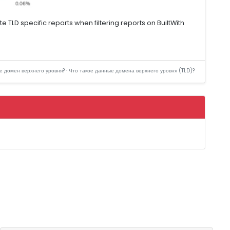
te TLD specific reports when filtering reports on BuiltWith
е домен верхнего уровня? · Что такое данные домена верхнего уровня (TLD)?