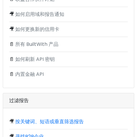
🎥
如何启用域和报告通知
🎥
如何更换新的信用卡
📄
所有 BuiltWith 产品
📄
如何刷新 API 密钥
📄
内置金融 API
过滤报告
🎥
按关键词、短语或垂直筛选报告
🎥
寻找B2B企业