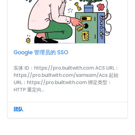
Google 管理员的 SSO
实体 ID：https://pro.builtwith.com ACS URL：
https://pro.builtwith.com/samsam/Acs 起始
URL：https://pro.builtwith.com 绑定类型：
HTTP 重定向...
团队