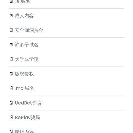
📄
.ie 域名
📄
成人内容
📄
安全漏洞赏金
📄
许多子域名
📄
大学或学院
📄
版权侵权
📄
.mc 域名
📄
UedBet诈骗
📄
BePlay骗局
📄
赌场内容