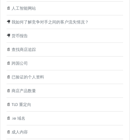
📄
人工智能网站
🎥
我如何了解竞争对手之间的客户流失情况？
🎥
货币报告
📄
查找商店追踪
📄
跨国公司
📄
已验证的个人资料
📄
商店产品数量
📄
TLD 重定向
📄
.ie 域名
📄
成人内容