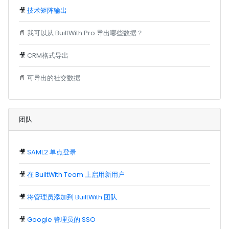
🎥
技术矩阵输出
📄
我可以从 BuiltWith Pro 导出哪些数据？
🎥
CRM格式导出
📄
可导出的社交数据
团队
🎥
SAML2 单点登录
🎥
在 BuiltWith Team 上启用新用户
🎥
将管理员添加到 BuiltWith 团队
🎥
Google 管理员的 SSO