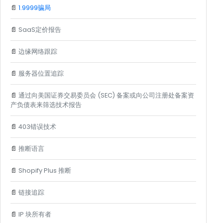
📄
1.9999骗局
📄
SaaS定价报告
📄
边缘网络跟踪
📄
服务器位置追踪
📄
通过向美国证券交易委员会 (SEC) 备案或向公司注册处备案资
产负债表来筛选技术报告
📄
403错误技术
📄
推断语言
📄
Shopify Plus 推断
📄
链接追踪
📄
IP 块所有者