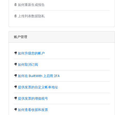
📄
如何重新生成报告
📄
上传列表数据隐私
账户管理
🎥
如何升级您的帐户
🎥
如何取消订阅
🎥
如何在 BuiltWith 上启用 2FA
🎥
提供发票的自定义帐单地址
🎥
提供发票的增值税号
🎥
如何查看收据和发票