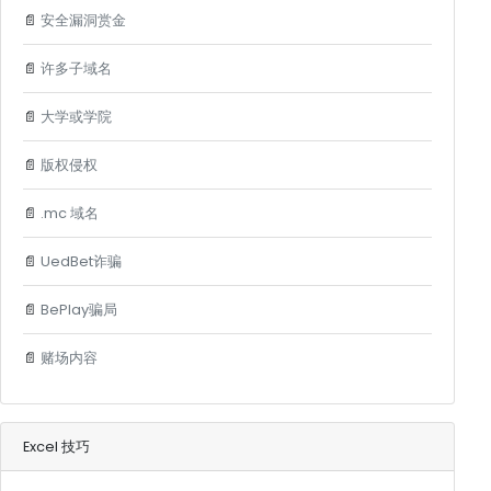
📄
安全漏洞赏金
📄
许多子域名
📄
大学或学院
📄
版权侵权
📄
.mc 域名
📄
UedBet诈骗
📄
BePlay骗局
📄
赌场内容
Excel 技巧