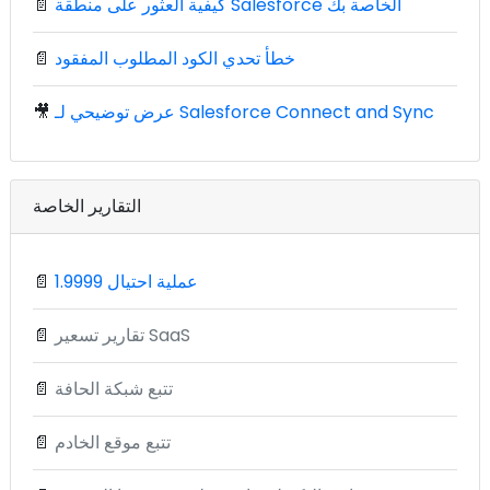
كيفية العثور على منطقة Salesforce الخاصة بك
📄
خطأ تحدي الكود المطلوب المفقود
📄
عرض توضيحي لـ Salesforce Connect and Sync
🎥
التقارير الخاصة
1.9999 عملية احتيال
📄
تقارير تسعير SaaS
📄
تتبع شبكة الحافة
📄
تتبع موقع الخادم
📄