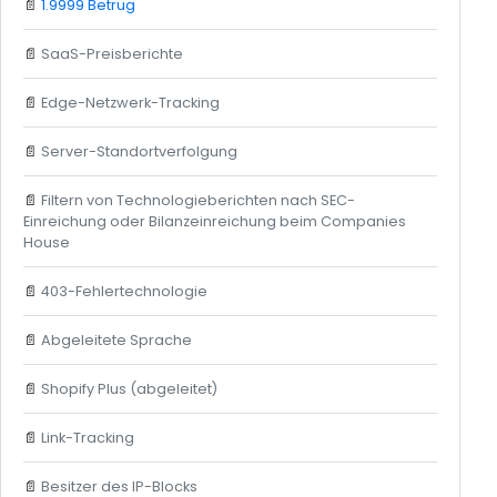
📄
1.9999 Betrug
📄
SaaS-Preisberichte
📄
Edge-Netzwerk-Tracking
📄
Server-Standortverfolgung
📄
Filtern von Technologieberichten nach SEC-
Einreichung oder Bilanzeinreichung beim Companies
House
📄
403-Fehlertechnologie
📄
Abgeleitete Sprache
📄
Shopify Plus (abgeleitet)
📄
Link-Tracking
📄
Besitzer des IP-Blocks