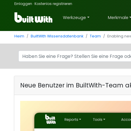
Einloggen
·
Kostenlos registrieren
Werkzeuge
Merkmale
Heim
BuiltWith Wissensdatenbank
Team
Enabling new
Neue Benutzer im BuiltWith-Team ak