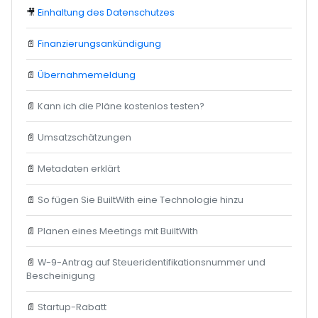
🎥
Einhaltung des Datenschutzes
📄
Finanzierungsankündigung
📄
Übernahmemeldung
📄
Kann ich die Pläne kostenlos testen?
📄
Umsatzschätzungen
📄
Metadaten erklärt
📄
So fügen Sie BuiltWith eine Technologie hinzu
📄
Planen eines Meetings mit BuiltWith
📄
W-9-Antrag auf Steueridentifikationsnummer und
Bescheinigung
📄
Startup-Rabatt