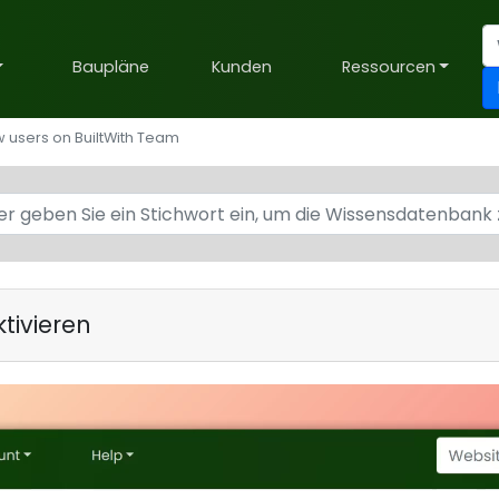
Baupläne
Kunden
Ressourcen
 users on BuiltWith Team
tivieren