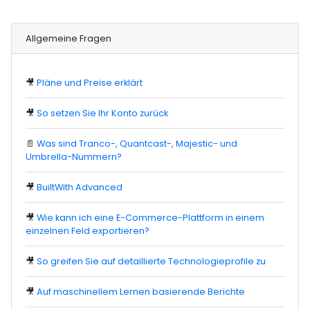
Allgemeine Fragen
🎥
Pläne und Preise erklärt
🎥
So setzen Sie Ihr Konto zurück
📄
Was sind Tranco-, Quantcast-, Majestic- und
Umbrella-Nummern?
🎥
BuiltWith Advanced
🎥
Wie kann ich eine E-Commerce-Plattform in einem
einzelnen Feld exportieren?
🎥
So greifen Sie auf detaillierte Technologieprofile zu
🎥
Auf maschinellem Lernen basierende Berichte