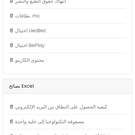
انتهاك حقوق الطبع والنشر
📄
نطاقات .mc
📄
احتيال UedBet
📄
احتيال BePlay
📄
محتوى الكازينو
📄
نصائح Excel
كيفية الحصول على النطاق من البريد الإلكتروني
📄
مصفوفة التكنولوجيا إلى خلية واحدة
📄