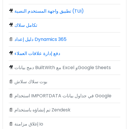
تطبيق واجهة المستخدم النصية (TUI)
🎥
تكامل سلاك
🎥
دليل إعداد Dynamics 365
📄
دفع إدارة علاقات العملاء
🎥
دمج بيانات BuiltWith مع Excel وGoogle Sheets
🎥
بوت سلاك سلاش
📄
استخدام IMPORTDATA في جداول بيانات Google
📄
تم إنشاؤه باستخدام Zendesk
📄
إغلاق مزامنة io
📄