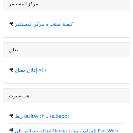
مركز المستثمر
كيفية استخدام مركز المستثمر
🎥
يغلق
إغلاق مفتاح API
🎥
هب سبوت
ربط BuiltWith بـ Hubspot
🎥
إضافة خصائص إلى Hubspot للمزامنة مع BuiltWith
🎥