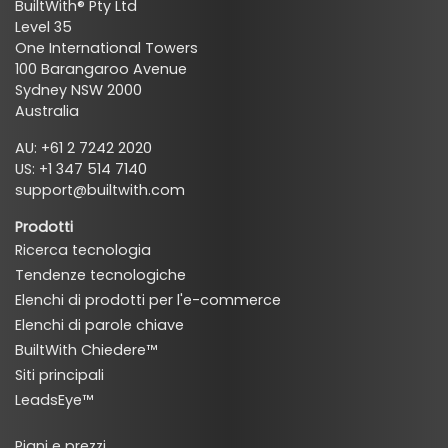
BuiltWith® Pty Ltd
Level 35
One International Towers
100 Barangaroo Avenue
Sydney NSW 2000
Australia
AU: +61 2 7242 2020
US: +1 347 514 7140
support@builtwith.com
Prodotti
Ricerca tecnologia
Tendenze tecnologiche
Elenchi di prodotti per l'e-commerce
Elenchi di parole chiave
BuiltWith Chiedere™
Siti principali
LeadsEye™
Piani e prezzi